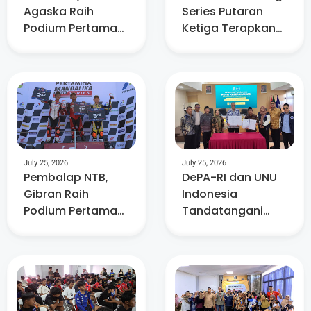
Agaska Raih
Series Putaran
Podium Pertama
Ketiga Terapkan
National
Format MotoGP
Supersport 600cc
Mandalika Racing
Series
July 25, 2026
July 25, 2026
Pembalap NTB,
DePA-RI dan UNU
Gibran Raih
Indonesia
Podium Pertama
Tandatangani
Junior Talent Cup
Nota
U-15 di Mandalika
Kesepahaman
Pendidikan Khusus
Profesi Advokat