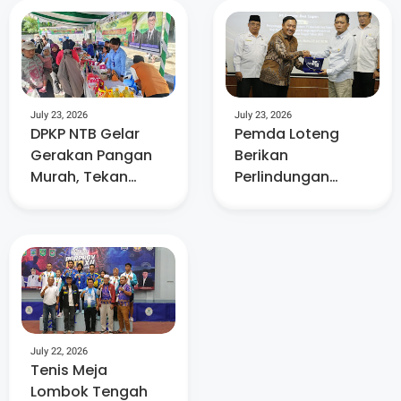
July 23, 2026
July 23, 2026
DPKP NTB Gelar
Pemda Loteng
Gerakan Pangan
Berikan
Murah, Tekan
Perlindungan
Inflasi dan Dorong
Tambahan hingga
Kelurahan
Masa Pensiun Bagi
Berdaya
15. 882 ASN
July 22, 2026
Tenis Meja
Lombok Tengah