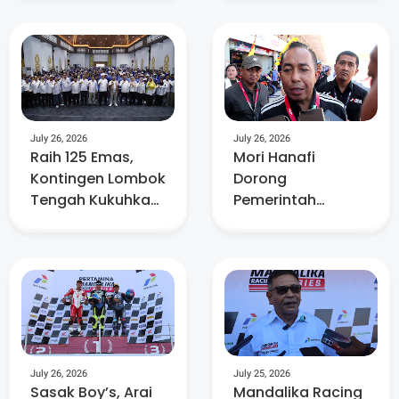
ke Daerah
Bahaya Judol dan
Terdampak
Pinjol Ilegal
July 26, 2026
July 26, 2026
Raih 125 Emas,
Mori Hanafi
Kontingen Lombok
Dorong
Tengah Kukuhkan
Pemerintah
Posisi Runner-up
Perkuat Dukungan
PORPROV NTB XII
Pembinaan
2026
Pembalap Muda di
NTB
July 26, 2026
July 25, 2026
Sasak Boy’s, Arai
Mandalika Racing