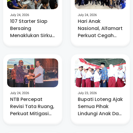
July 24, 2026
July 24, 2026
107 Starter Siap
Hari Anak
Bersaing
Nasional, Alfamart
Menaklukan Sirkuit
Perkuat Cegah
Mandalika Di
Stunting Lewat
Ajang MRS
Edukasi Gizi dan
Putaran Ke-3
Bantuan Telur
July 24, 2026
July 23, 2026
NTB Percepat
Bupati Loteng Ajak
Revisi Tata Ruang,
Semua Pihak
Perkuat Mitigasi
Lindungi Anak Dari
Bencana dan
Kekerasan Dan
Investasi
Diskriminasi