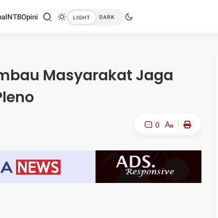
al
NTB
Opini
imbau Masyarakat Jaga
leno
0
A-
A+