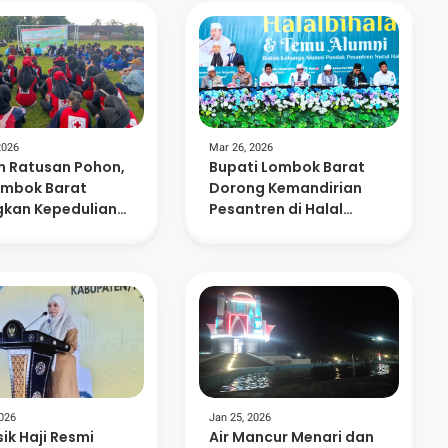
2026
Mar 26, 2026
 Ratusan Pohon,
Bupati Lombok Barat
ombok Barat
Dorong Kemandirian
kan Kepedulian
Pesantren di Halal
ungan dan
Bihalal Nurul Hakim
nusiaan
2026
Jan 25, 2026
ik Haji Resmi
Air Mancur Menari dan