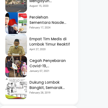
Mengayuh
Sepedanya Selama
August 15, 2020
17 Tahun, Demi
Menggelorakan
Perolehan
Kemerdekaan
Sementara Nasdem
Lobar Tertinggi,
February 17, 2024
Pauzul Bayan
Berpeluang “Rebut”
Empat Tim Medis di
Kursi Dapil 3
Lombok Timur Reaktif
April 27, 2020
Cegah Penyebaran
Covid-19,
Bhabinkamtibmas
January 07, 2021
Desa Luar Pantau
Kegiatan Posyandu
Dukung Lombok
Bangkit, Semarak
Pesta Rakyat
February 28, 2019
“BANGSAL
MENGGAWE” Kembali