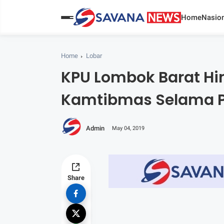
Home
Nasion
Home
Lobar
KPU Lombok Barat H
Kamtibmas Selama P
Admin
May 04, 2019
Share