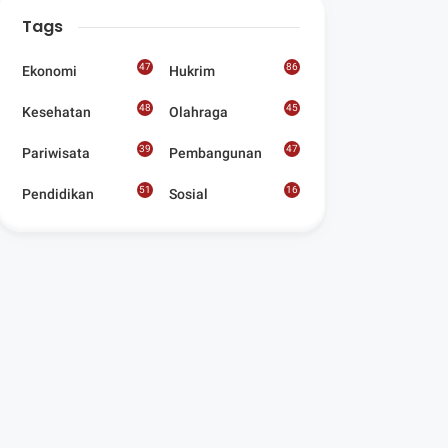
Digelar Para
Tags
Seniman Di Lombok
Utara
47
86
Ekonomi
Hukrim
48
45
Kesehatan
Olahraga
39
47
Pariwisata
Pembangunan
51
16
Pendidikan
Sosial
8