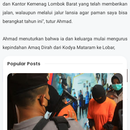
dan Kantor Kemenag Lombok Barat yang telah memberikan
jalan, walaupun melalui jalur lansia agar paman saya bisa
berangkat tahun ini", tutur Ahmad.
Ahmad menuturkan bahwa ia dan keluarga mulai mengurus
kepindahan Amaq Dirah dari Kodya Mataram ke Lobar,
Popular Posts
"kalau tidak salah awal-awal bulan Puasa kemarin,
kemudian kami mulai mengumpulkan berkas-berkas lalu
melunasi sisa tambang haji," tutur Ahmad.