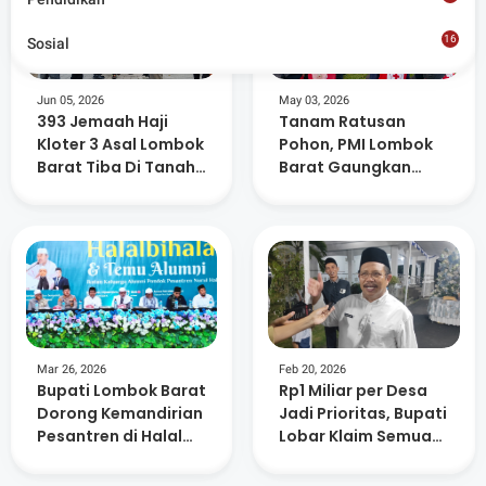
16
Sosial
8
Jun 05, 2026
May 03, 2026
393 Jemaah Haji
Tanam Ratusan
Kloter 3 Asal Lombok
Pohon, PMI Lombok
Barat Tiba Di Tanah
Barat Gaungkan
Air
Kepedulian
Lingkungan dan
Kemanusiaan
Mar 26, 2026
Feb 20, 2026
Bupati Lombok Barat
Rp1 Miliar per Desa
Dorong Kemandirian
Jadi Prioritas, Bupati
Pesantren di Halal
Lobar Klaim Semua
Bihalal Nurul Hakim
Usulan Sudah
Dipetakan