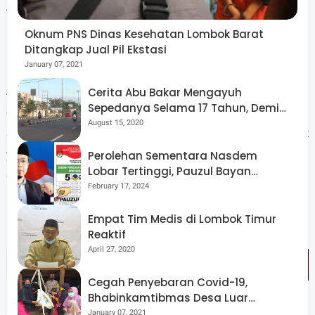
Ahmad berharap ada perhatian khusus buat pamannya
karena
Amaq Dirah sudah sedikit terganggu
Oknum PNS Dinas Kesehatan Lombok Barat
Ditangkap Jual Pil Ekstasi
pendengarannya karna faktor usia.
January 07, 2021
Amaq Dirah dilepas bersama 131 JCH untuk bergabung
Cerita Abu Bakar Mengayuh
Sepedanya Selama 17 Tahun, Demi
dengan JCH dari dua daerah lainnya di Asrama Haji.
Menggelorakan Kemerdekaan
August 15, 2020
Sebelumnya Bupati Lobar Haji Fauzan Khalid di tempat
yang sama sudah melepas 450 orang JCH yang tergabung
Perolehan Sementara Nasdem
Lobar Tertinggi, Pauzul Bayan
dalam Kloter 3 dan telah diberangkatkam tanggal 21 Juli
Berpeluang “Rebut” Kursi Dapil 3
February 17, 2024
lalu. (*)
Empat Tim Medis di Lombok Timur
Reaktif
April 27, 2020
Cegah Penyebaran Covid-19,
Bhabinkamtibmas Desa Luar
Pantau Kegiatan Posyandu
January 07, 2021