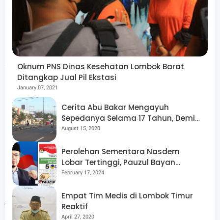
berharap sistem hukum di Indonesia memberikan
keadilan yang sama baginya sebagai WNA yang telah
lama tinggal dan berinvestasi di Lombok. Ia
menginginkan keadilan yang objektif tanpa memandang
status kewarganegaraan.
Oknum PNS Dinas Kesehatan Lombok Barat
Ditangkap Jual Pil Ekstasi
January 07, 2021
Cerita Abu Bakar Mengayuh
Frederic juga meminta agar tidak ada lagi provokasi dari
Sepedanya Selama 17 Tahun, Demi
Menggelorakan Kemerdekaan
August 15, 2020
pihak terdekat sang mantan istri yang dapat
memberikan pandangan negatif tentang dirinya kepada
Perolehan Sementara Nasdem
anak. Ia telah berkomunikasi dengan Kedutaan Besar
Lobar Tertinggi, Pauzul Bayan
Berpeluang “Rebut” Kursi Dapil 3
February 17, 2024
Kanada di Jakarta, yang sangat responsif dan meminta
agar proses persidangan dan kepolisian berjalan adil
Empat Tim Medis di Lombok Timur
tanpa tekanan.
Reaktif
April 27, 2020