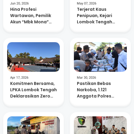
Jun 20, 2026
May 07, 2026
Hina Profesi
Terjerat Kaus
Wartawan, Pemilik
Penipuan, Kejari
Akun “Mbk Mona”
Lombok Tengah
Dipolisikan
Tahan Mantan
Bupati Dua Periode
ke Penjara
Apr 17, 2026
Mar 30, 2026
Komitmen Bersama,
‎Pastikan Bebas
LPKA Lombok Tengah
Narkoba, 1.121
Deklarasikan Zero
Anggota Polres
Halinar
Lombok Tengah
Jalani Tes Urine