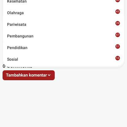
Kesehatan
Situs berita terpercaya yang mengunggulkan nilai
45
kesantunan lugas dan keberimbangan dalam
Olahraga
merangkum ragam peristiwa pendidikan, sosial,
budaya, olahraga, politik, hukrim dan lainnya.
39
Pariwisata
47
Pembangunan
Artikel Terkait
51
Pendidikan
16
Sosial
8
0
Comments
Tambahkan komentar