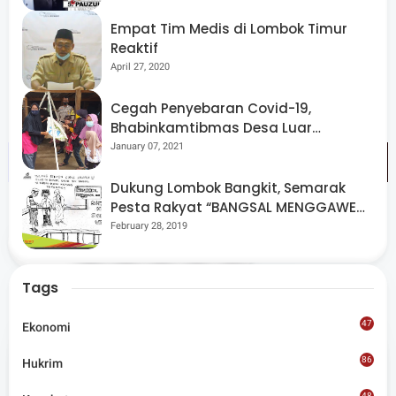
pinjaman Bank Dunia (World Bank) sebesar Rp. 125
Empat Tim Medis di Lombok Timur
Reaktif
miliar. Proyek tersebut direncanakan selesai
April 27, 2020
pembangunannya pada bulan Maret 2024 mendatang.
(dune)
Cegah Penyebaran Covid-19,
Bhabinkamtibmas Desa Luar
Pantau Kegiatan Posyandu
January 07, 2021
Dukung Lombok Bangkit, Semarak
Pesta Rakyat “BANGSAL MENGGAWE”
Kembali Digelar Para Seniman Di
February 28, 2019
Share
Lombok Utara
Tags
47
Ekonomi
86
Hukrim
Admin
48