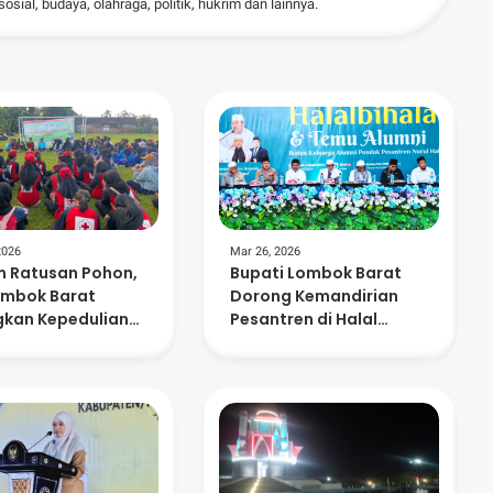
ial, budaya, olahraga, politik, hukrim dan lainnya.
2026
Mar 26, 2026
 Ratusan Pohon,
Bupati Lombok Barat
ombok Barat
Dorong Kemandirian
kan Kepedulian
Pesantren di Halal
ungan dan
Bihalal Nurul Hakim
nusiaan