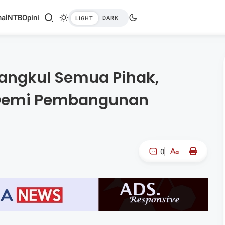
al
NTB
Opini
angkul Semua Pihak,
 Demi Pembangunan
0
A-
A+