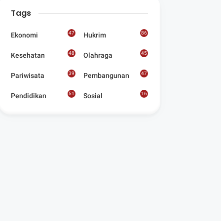
Digelar Para
Tags
Seniman Di Lombok
Utara
47
86
Ekonomi
Hukrim
48
45
Kesehatan
Olahraga
39
47
Pariwisata
Pembangunan
51
16
Pendidikan
Sosial
8