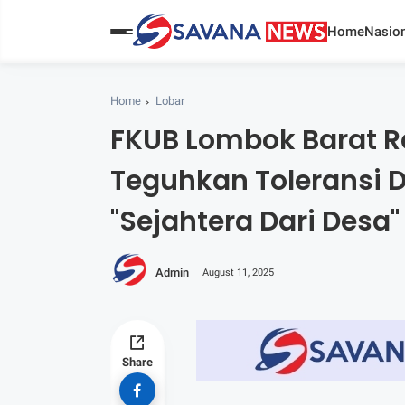
Home
Nasion
Home
Lobar
FKUB Lombok Barat R
Teguhkan Toleransi
"Sejahtera Dari Desa"
Admin
August 11, 2025
Share