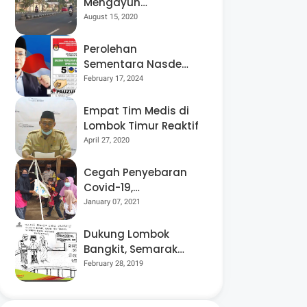
Mengayuh
Sepedanya Selama
August 15, 2020
17 Tahun, Demi
Menggelorakan
Perolehan
Kemerdekaan
Sementara Nasdem
Lobar Tertinggi,
February 17, 2024
Pauzul Bayan
Berpeluang “Rebut”
Empat Tim Medis di
Kursi Dapil 3
Lombok Timur Reaktif
April 27, 2020
Cegah Penyebaran
Covid-19,
Bhabinkamtibmas
January 07, 2021
Desa Luar Pantau
Kegiatan Posyandu
Dukung Lombok
Bangkit, Semarak
Pesta Rakyat
February 28, 2019
“BANGSAL
MENGGAWE” Kembali