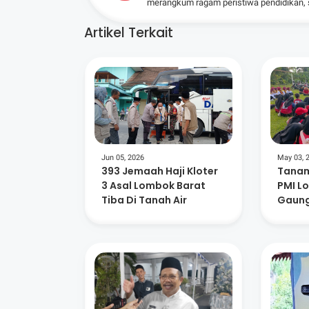
merangkum ragam peristiwa pendidikan, sos
Artikel Terkait
Jun 05, 2026
May 03, 
393 Jemaah Haji Kloter
Tanam
3 Asal Lombok Barat
PMI L
Tiba Di Tanah Air
Gaung
Lingk
Kema