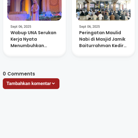
Sept 06, 2025
Sept 06, 2025
Wabup UNA Serukan
Peringatan Maulid
Kerja Nyata
Nabi di Masjid Jamik
Menumbuhkan
Baiturrahman Kediri
Generasi Qur’ani
Berlangsung
Pada Penutupan
Khidmat
MTQ Lembar
0
Comments
Tambahkan komentar