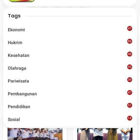
Share
Lombok Utara
Tags
47
Ekonomi
86
Hukrim
Admin
48
Kesehatan
Situs berita terpercaya yang mengunggulkan nilai
45
kesantunan lugas dan keberimbangan dalam
Olahraga
merangkum ragam peristiwa pendidikan, sosial,
budaya, olahraga, politik, hukrim dan lainnya.
39
Pariwisata
47
Pembangunan
Artikel Terkait
51
Pendidikan
16
Sosial
8