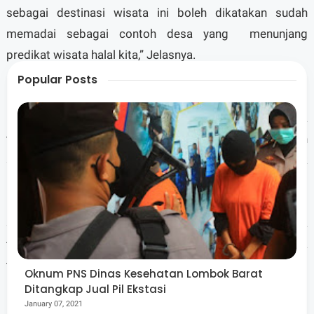
sebagai destinasi wisata ini boleh dikatakan sudah
memadai sebagai contoh desa yang menunjang
predikat wisata halal kita,” Jelasnya.
Popular Posts
Pada kesempatan yang sama, perwakilan dari komunitas
muslimah NTB menyampaikan tujuan kedatangannya
tersebut. Yakni menyampaikan bahwa misi dari gerakan
sebar sedekah hijab ini adalah misi dakwah untuk
menunjang program wisata halal di daerah ini. “kami
ingin menyampaikan gerakan ini dengan cara yang
santun dan dapat diterima oleh masyarakat desa wisata
tersebut sehingga target awal gerakan ini bisa
terlaksana dengan semaksimal mungkin,” Jelasany.
Oknum PNS Dinas Kesehatan Lombok Barat
Ditangkap Jual Pil Ekstasi
January 07, 2021