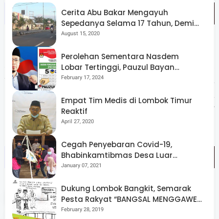
Cerita Abu Bakar Mengayuh
Sepedanya Selama 17 Tahun, Demi
Menggelorakan Kemerdekaan
August 15, 2020
Berkenaan dengan hal ini, Ia membutuhkan data yang
Perolehan Sementara Nasdem
akurat terkait lokasi desa wisata yang akan dikunjungi.
Lobar Tertinggi, Pauzul Bayan
Berpeluang “Rebut” Kursi Dapil 3
February 17, 2024
“Apabila program ini bisa berjalan dengan baik maka
kedepannya insya Allah akan ada desa binaan yang bisa
Empat Tim Medis di Lombok Timur
menjadi contoh bagi desa-desa binaan selanjutnya,”
Reaktif
April 27, 2020
harapnya.
Cegah Penyebaran Covid-19,
Bhabinkamtibmas Desa Luar
Pantau Kegiatan Posyandu
January 07, 2021
Dukung Lombok Bangkit, Semarak
Tags
Religi
Pesta Rakyat “BANGSAL MENGGAWE”
Kembali Digelar Para Seniman Di
February 28, 2019