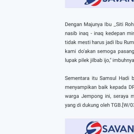
Dengan Majunya Ibu _Siti Roh
nasib inaq - inaq kedepan m
tidak mesti harus jadi Ibu Ru
kami do'akan semoga pasanga
lupak pilek jilbab ijo," imbuhnya
Sementara itu Samsul Hadi b
menyampikan baik kepada DR 
warga Jempong ini, seraya 
yang di dukung oleh TGB.[W/0