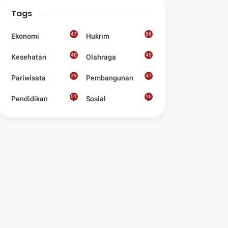
Digelar Para
Tags
Seniman Di Lombok
Utara
47
86
Ekonomi
Hukrim
48
45
Kesehatan
Olahraga
39
47
Pariwisata
Pembangunan
51
16
Pendidikan
Sosial
8