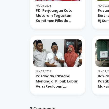
Feb 08, 2026
Nov 30, 
PDI Perjuangan Kota
Pasan
Mataram Tegaskan
Bersi
Komitmen Pilkada
Hj Su
Langsung
Pemun
Pilbu
Nov 28, 2024
Nov 27, 
Pasangan LazAdha
Bawas
Menang di Pilbub Lobar
Pasti
Versi Realcount,
Maksi
Ratusan Relawan Sujud
Syukur
0
Comments