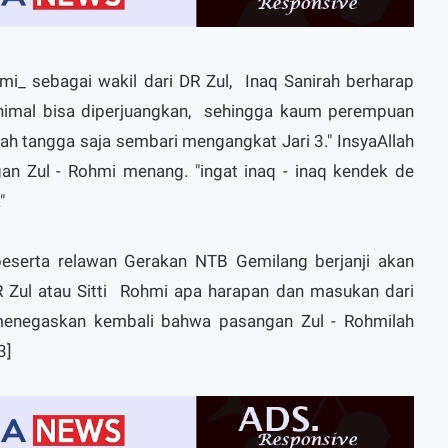
mi_ sebagai wakil dari DR Zul, Inaq Sanirah berharap
inimal bisa diperjuangkan, sehingga kaum perempuan
mah tangga saja sembari mengangkat Jari 3." InsyaAllah
n Zul - Rohmi menang. "ingat inaq - inaq kendek de
"
eserta relawan Gerakan NTB Gemilang berjanji akan
Zul atau Sitti Rohmi apa harapan dan masukan dari
menegaskan kembali bahwa pasangan Zul - Rohmilah
3]