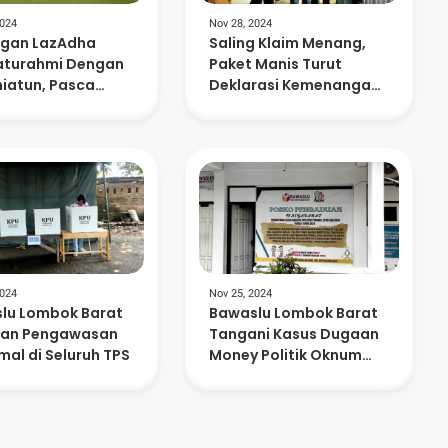
2024
Nov 28, 2024
gan LazAdha
Saling Klaim Menang,
laturahmi Dengan
Paket Manis Turut
miatun, Pasca
Deklarasi Kemenangan
gutan Suara
di Pilkada Lobar
p Lobar
2024
Nov 25, 2024
lu Lombok Barat
Bawaslu Lombok Barat
kan Pengawasan
Tangani Kasus Dugaan
mal di Seluruh TPS
Money Politik Oknum
KPPS