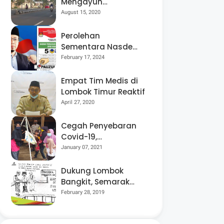
Mengayuh
Sepedanya Selama
August 15, 2020
17 Tahun, Demi
Menggelorakan
Perolehan
Kemerdekaan
Sementara Nasdem
Lobar Tertinggi,
February 17, 2024
Pauzul Bayan
Berpeluang “Rebut”
Empat Tim Medis di
Kursi Dapil 3
Lombok Timur Reaktif
April 27, 2020
Cegah Penyebaran
Covid-19,
Bhabinkamtibmas
January 07, 2021
Desa Luar Pantau
Kegiatan Posyandu
Dukung Lombok
Bangkit, Semarak
Pesta Rakyat
February 28, 2019
“BANGSAL
MENGGAWE” Kembali