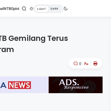
al
NTB
Opini
TB Gemilang Terus
aram
0
A-
A+