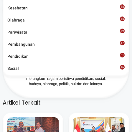
48
Kesehatan
Share
45
Olahraga
39
Pariwisata
47
Pembangunan
Admin
51
Pendidikan
16
Situs berita terpercaya yang mengunggulkan nilai
Sosial
8
kesantunan lugas dan keberimbangan dalam
merangkum ragam peristiwa pendidikan, sosial,
budaya, olahraga, politik, hukrim dan lainnya.
Artikel Terkait