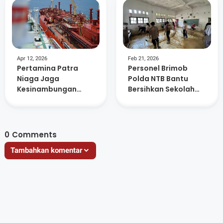
Apr 12, 2026
Feb 21, 2026
Pertamina Patra
Personel Brimob
Niaga Jaga
Polda NTB Bantu
Kesinambungan
Bersihkan Sekolah
Suplai Elpiji
Terdampak Bencana
Nusantara, Sebagai
di Aceh Tamiang
Urat Nadi Energi
Indonesia
0
Comments
Tambahkan komentar