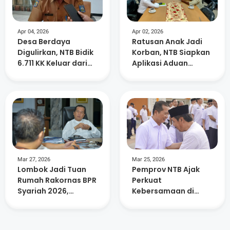
Apr 04, 2026
Apr 02, 2026
Desa Berdaya
Ratusan Anak Jadi
Digulirkan, NTB Bidik
Korban, NTB Siapkan
6.711 KK Keluar dari
Aplikasi Aduan
Kemiskinan Ekstrem
Kekerasan
Mar 27, 2026
Mar 25, 2026
Lombok Jadi Tuan
Pemprov NTB Ajak
Rumah Rakornas BPR
Perkuat
Syariah 2026,
Kebersamaan di
Libatkan Ratusan
Momentum Idul Fitri
Peserta dan UMKM
1447 H
Lokal