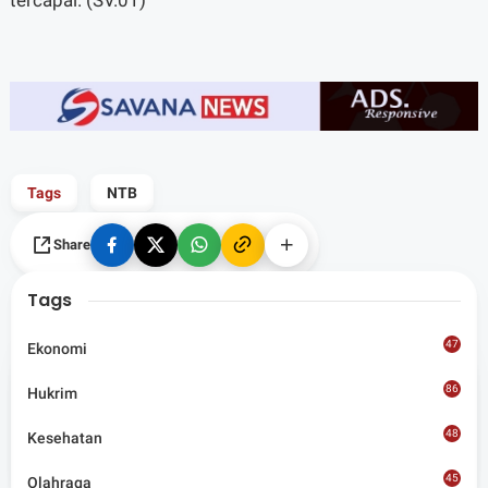
Tags
NTB
Share
Tags
47
Ekonomi
86
Hukrim
Admin
48
Kesehatan
Situs berita terpercaya yang mengunggulkan nilai
45
kesantunan lugas dan keberimbangan dalam
Olahraga