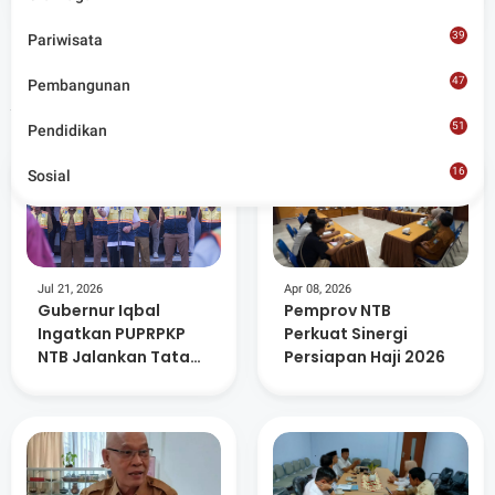
merangkum ragam peristiwa pendidikan, sosial,
budaya, olahraga, politik, hukrim dan lainnya.
39
Pariwisata
47
Pembangunan
Artikel Terkait
51
Pendidikan
16
Sosial
8
Jul 21, 2026
Apr 08, 2026
Gubernur Iqbal
Pemprov NTB
Ingatkan PUPRPKP
Perkuat Sinergi
NTB Jalankan Tata
Persiapan Haji 2026
kelola Pemerintahan
Yang Baik