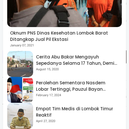
Komjen senang dengan informasi bahwa kehidupan
kaum Tionghoa di NTB aman dan bisa beradaptasi
dengan lingkungannya. " Setiap tahun ada perayaan
ImLek di NTB yang berjalan baik dan aman," ujarnya.
Oknum PNS Dinas Kesehatan Lombok Barat
Ditangkap Jual Pil Ekstasi
January 07, 2021
Cerita Abu Bakar Mengayuh
Sepedanya Selama 17 Tahun, Demi
Menggelorakan Kemerdekaan
August 15, 2020
Terkait usulan Rektor UNU NTB tentang rencana
Perolehan Sementara Nasdem
pembukaan program studi kebudayaan dan bahasa
Lobar Tertinggi, Pauzul Bayan
Berpeluang “Rebut” Kursi Dapil 3
February 17, 2024
Mandarin , pihak nya merasa senang dengan usulan
tersebut. " Kami akan diskusikan lebih lanjut utk
Empat Tim Medis di Lombok Timur
kerjasama dengan UNU ini,' pungkasnya .(S.V.01)
Reaktif
April 27, 2020