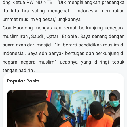
dng Ketua PW NU NTB . "Utk menghilangkan prasangka
itu kita hrs saling mengenal . Indonesia merupakan
ummat muslim yg besar," ungkapnya .
Gou Haodong mengatakan pernah berkunjung kenegara
muslim Iran , Saudi , Qatar , Etiopia . Saya senang dengan
suara azan dari masjid . "Ini berarti pendidikan muslim di
Indonesia . Saya sdh banyak bertugas dan berkunjung di
negara negara muslim," ucapnya yang diiringi tepuk
tangan hadirin .
Meskipun saya bukan muslim ucapnya , saya bisa
Popular Posts
merasakan bahwa ajaran Islam mengedepankan
toleransi dan cinta Alloh . "Ajaran Alquran mengajarkan
semua muslim itu saudara dan mencintai antar sesama,"
imbuhnya .