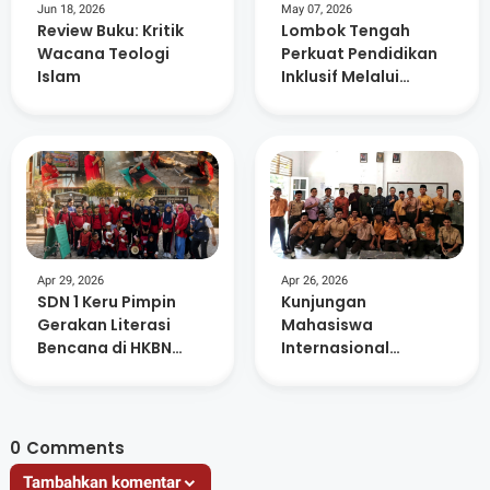
Jun 18, 2026
May 07, 2026
Review Buku: Kritik
Lombok Tengah
Wacana Teologi
Perkuat Pendidikan
Islam
Inklusif Melalui
Kolaborasi Lintas
Sektor
Apr 29, 2026
Apr 26, 2026
SDN 1 Keru Pimpin
Kunjungan
Gerakan Literasi
Mahasiswa
Bencana di HKBN
Internasional
2026, Dorong
Perkaya Wawasan
Budaya Siaga Sejak
Siswa MA Nurul
Dini
Hakim Kediri
0
Comments
Tambahkan komentar