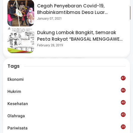
Cegah Penyebaran Covid-19,
Bhabinkamtibmas Desa Luar
Pantau Kegiatan Posyandu
January 07, 2021
Dukung Lombok Bangkit, Semarak
Tags
Pendidikan
Pesta Rakyat “BANGSAL MENGGAWE”
Kembali Digelar Para Seniman Di
February 28, 2019
Share
Lombok Utara
Tags
47
Ekonomi
86
Hukrim
Admin
48
Kesehatan
Situs berita terpercaya yang mengunggulkan nilai
kesantunan lugas dan keberimbangan dalam
45
Olahraga
merangkum ragam peristiwa pendidikan, sosial,
budaya, olahraga, politik, hukrim dan lainnya.
39
Pariwisata