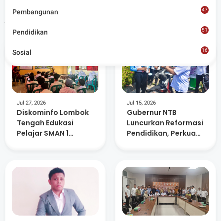
47
Pembangunan
Artikel Terkait
51
Pendidikan
16
Sosial
8
Jul 27, 2026
Jul 15, 2026
Diskominfo Lombok
Gubernur NTB
Tengah Edukasi
Luncurkan Reformasi
Pelajar SMAN 1
Pendidikan, Perkuat
Prabarda Bahaya
Mutu Sekolah hingga
Judol dan Pinjol
Ketahanan Pangan
Ilegal