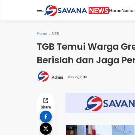
Home
Nasion
Home
NTB
TGB Temui Warga Gr
Berislah dan Jaga P
Admin
May 22, 2018
Share