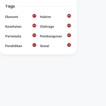
Digelar Para
Tags
Seniman Di Lombok
Utara
47
86
Ekonomi
Hukrim
48
45
Kesehatan
Olahraga
39
47
Pariwisata
Pembangunan
51
16
Pendidikan
Sosial
8