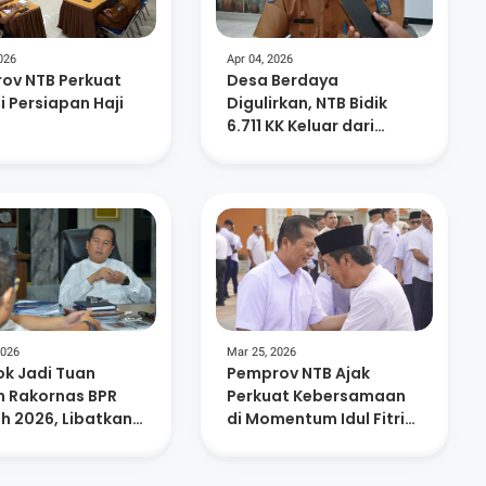
026
Apr 04, 2026
ov NTB Perkuat
Desa Berdaya
i Persiapan Haji
Digulirkan, NTB Bidik
6.711 KK Keluar dari
Kemiskinan Ekstrem
2026
Mar 25, 2026
k Jadi Tuan
Pemprov NTB Ajak
 Rakornas BPR
Perkuat Kebersamaan
h 2026, Libatkan
di Momentum Idul Fitri
an Peserta dan
1447 H
Lokal