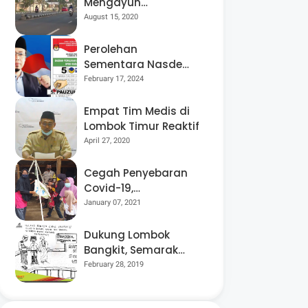
Mengayuh
Sepedanya Selama
August 15, 2020
17 Tahun, Demi
Menggelorakan
Perolehan
Kemerdekaan
Sementara Nasdem
Lobar Tertinggi,
February 17, 2024
Pauzul Bayan
Berpeluang “Rebut”
Empat Tim Medis di
Kursi Dapil 3
Lombok Timur Reaktif
April 27, 2020
Cegah Penyebaran
Covid-19,
Bhabinkamtibmas
January 07, 2021
Desa Luar Pantau
Kegiatan Posyandu
Dukung Lombok
Bangkit, Semarak
Pesta Rakyat
February 28, 2019
“BANGSAL
MENGGAWE” Kembali