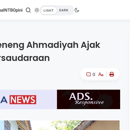
al
NTB
Opini
eneng Ahmadiyah Ajak
ersaudaraan
0
A-
A+