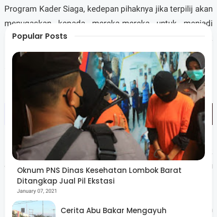
Program Kader Siaga, kedepan pihaknya jika terpilij akan
menugaskan kepada mereka-mereka untuk menjadi
Popular Posts
konsultan, untuk menjadi dinamisator, kemudian untuk
menjadi pengawas kepastian pelaksanaan program yang
ada di tiap desa di Lombok Timur.
Pemanfaatan potensi para sarjana sebagai kaum cerdik
dan terdidik di tengah masyarakat, akan mampu
Oknum PNS Dinas Kesehatan Lombok Barat
menyerap banyak lapangan pekerjaan. Di satu sisi dapat
Ditangkap Jual Pil Ekstasi
January 07, 2021
mengoptimalkan kinerja dan pelaksanaan program
pemerintah. Termasuk memastikan program pemerintah
Cerita Abu Bakar Mengayuh