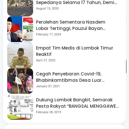
Sepedanya Selama 17 Tahun, Demi
berlangsung dengan baik dan tepat sasaran.
Menggelorakan Kemerdekaan
August 15, 2020
"Oleh karena itu marilah bergegas melalui program Kader
Perolehan Sementara Nasdem
Lobar Tertinggi, Pauzul Bayan
Siaga ini pilihan pada nomor empat agar Lotim menjadi
Berpeluang “Rebut” Kursi Dapil 3
February 17, 2024
sejahtera di masa masa mendatang," pungkas Luthfi . (*)
Empat Tim Medis di Lombok Timur
Reaktif
April 27, 2020
Cegah Penyebaran Covid-19,
Bhabinkamtibmas Desa Luar
Pantau Kegiatan Posyandu
January 07, 2021
Tags
Pilkada
Dukung Lombok Bangkit, Semarak
Share
Pesta Rakyat “BANGSAL MENGGAWE”
Kembali Digelar Para Seniman Di
February 28, 2019
Lombok Utara