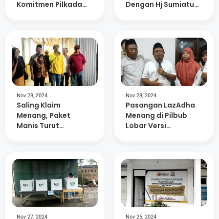
Komitmen Pilkada
Dengan Hj Sumiatun,
Langsung
Pasca Pemungutan
Suara Pilbup Lobar
Nov 28, 2024
Nov 28, 2024
Saling Klaim
Pasangan LazAdha
Menang, Paket
Menang di Pilbub
Manis Turut
Lobar Versi
Deklarasi
Realcount, Ratusan
Kemenangan di
Relawan Sujud
Pilkada Lobar
Syukur
Nov 27, 2024
Nov 25, 2024