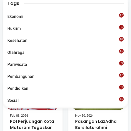
Tags
47
Ekonomi
Admin
86
Hukrim
Situs berita terpercaya yang mengunggulkan nilai
kesantunan lugas dan keberimbangan dalam
48
Kesehatan
merangkum ragam peristiwa pendidikan, sosial,
budaya, olahraga, politik, hukrim dan lainnya.
45
Olahraga
39
Pariwisata
Artikel Terkait
47
Pembangunan
51
Pendidikan
16
Sosial
8
Feb 08, 2026
Nov 30, 2024
PDI Perjuangan Kota
Pasangan LazAdha
Mataram Tegaskan
Bersilaturahmi