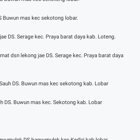
S Buwun mas kec sekotong lobar.
 jae DS. Serage kec. Praya barat daya kab. Loteng.
amat dsn lekong jae DS. Serage kec. Praya barat daya
n. Sauh DS. Buwun mas kec sekotong kab. Lobar
auh DS. Buwun mas kec. Sekotong kab. Lobar
banyumulek DS banyumulek kec Kediri kab lobar.