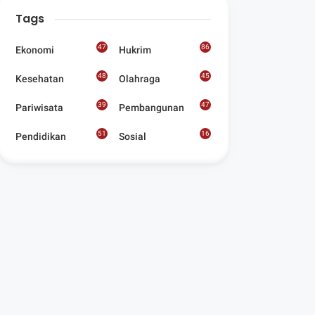
Digelar Para
Tags
Seniman Di Lombok
Utara
47
86
Ekonomi
Hukrim
48
45
Kesehatan
Olahraga
39
47
Pariwisata
Pembangunan
51
16
Pendidikan
Sosial
8