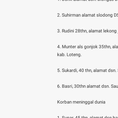
2. Suhirman alamat slodong D
3. Rudini 28thn, alamat lekong
4. Munter als gonjok 35thn, al
kab. Loteng.
5. Sukardi, 40 thn, alamat ds
6. Basri, 30thn alamat dsn. S
Korban meninggal dunia
1. Supar, 45 thn, alamat dsn 