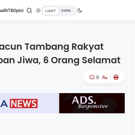
al
NTB
Opini
eracun Tambang Rakyat
ban Jiwa, 6 Orang Selamat
0
A-
A+