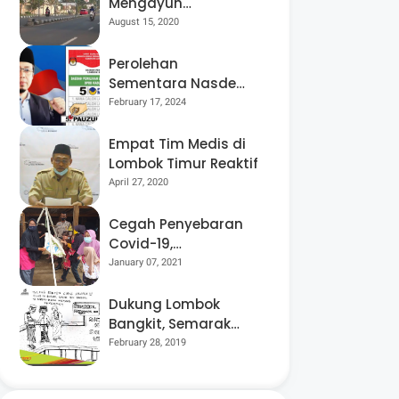
Mengayuh
Sepedanya Selama
August 15, 2020
17 Tahun, Demi
Menggelorakan
Perolehan
Kemerdekaan
Sementara Nasdem
Lobar Tertinggi,
February 17, 2024
Pauzul Bayan
Berpeluang “Rebut”
Empat Tim Medis di
Kursi Dapil 3
Lombok Timur Reaktif
April 27, 2020
Cegah Penyebaran
Covid-19,
Bhabinkamtibmas
January 07, 2021
Desa Luar Pantau
Kegiatan Posyandu
Dukung Lombok
Bangkit, Semarak
Pesta Rakyat
February 28, 2019
“BANGSAL
MENGGAWE” Kembali