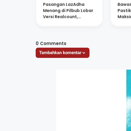
Pasangan LazAdha
Bawas
Menang di Pilbub Lobar
Pasti
Versi Realcount,
Maksi
Ratusan Relawan Sujud
Syukur
0
Comments
Tambahkan komentar