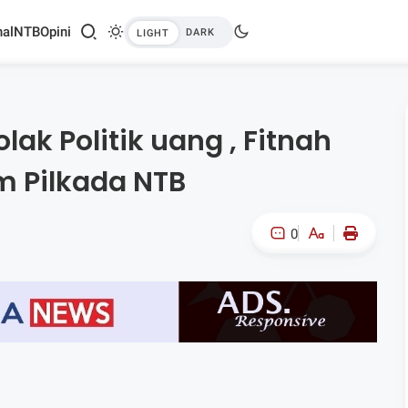
al
NTB
Opini
ak Politik uang , Fitnah
m Pilkada NTB
0
A-
A+