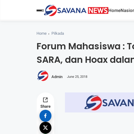
Home
Nasion
Home
Pilkada
Forum Mahasiswa : Tol
SARA, dan Hoax dala
Admin
June 25, 2018
Share