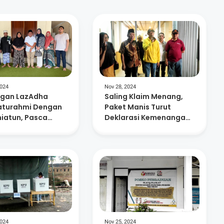
2024
Nov 28, 2024
gan LazAdha
Saling Klaim Menang,
laturahmi Dengan
Paket Manis Turut
miatun, Pasca
Deklarasi Kemenangan
gutan Suara
di Pilkada Lobar
p Lobar
2024
Nov 25, 2024