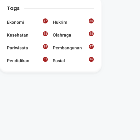
Digelar Para
Tags
Seniman Di Lombok
Utara
47
86
Ekonomi
Hukrim
48
45
Kesehatan
Olahraga
39
47
Pariwisata
Pembangunan
51
16
Pendidikan
Sosial
8