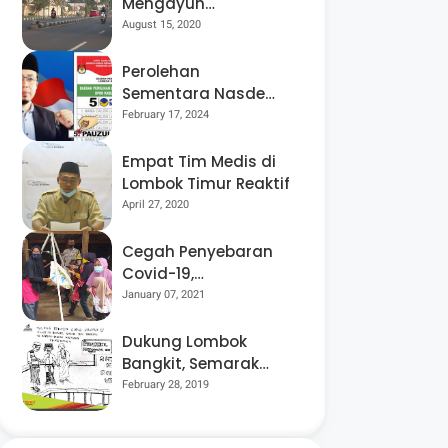
Mengayuh
Sepedanya Selama
August 15, 2020
17 Tahun, Demi
Menggelorakan
Perolehan
Kemerdekaan
Sementara Nasdem
Lobar Tertinggi,
February 17, 2024
Pauzul Bayan
Berpeluang “Rebut”
Empat Tim Medis di
Kursi Dapil 3
Lombok Timur Reaktif
April 27, 2020
Cegah Penyebaran
Covid-19,
Bhabinkamtibmas
January 07, 2021
Desa Luar Pantau
Kegiatan Posyandu
Dukung Lombok
Bangkit, Semarak
Pesta Rakyat
February 28, 2019
“BANGSAL
MENGGAWE” Kembali