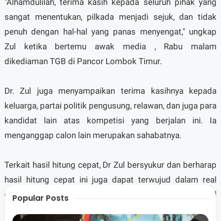
"Alhamdulilah, terima kasih kepada seluruh pihak yang
sangat menentukan, pilkada menjadi sejuk, dan tidak
penuh dengan hal-hal yang panas menyengat," ungkap
Zul ketika bertemu awak media , Rabu malam
dikediaman TGB di Pancor Lombok Timur.
Dr. Zul juga menyampaikan terima kasihnya kepada
keluarga, partai politik pengusung, relawan, dan juga para
kandidat lain atas kompetisi yang berjalan ini. Ia
menganggap calon lain merupakan sahabatnya.
Terkait hasil hitung cepat, Dr Zul bersyukur dan berharap
hasil hitung cepat ini juga dapat terwujud dalam real
count nantinya. "Semoga hasil quick countini betul-betul
Popular Posts
nyata dalam real count nantinya," lanjutnya.