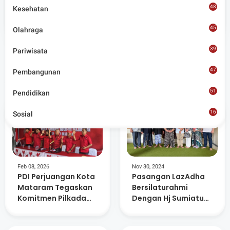
Admin
48
Kesehatan
Situs berita terpercaya yang mengunggulkan nilai
kesantunan lugas dan keberimbangan dalam
45
Olahraga
merangkum ragam peristiwa pendidikan, sosial,
budaya, olahraga, politik, hukrim dan lainnya.
39
Pariwisata
47
Pembangunan
Artikel Terkait
51
Pendidikan
16
Sosial
8
Feb 08, 2026
Nov 30, 2024
PDI Perjuangan Kota
Pasangan LazAdha
Mataram Tegaskan
Bersilaturahmi
Komitmen Pilkada
Dengan Hj Sumiatun,
Langsung
Pasca Pemungutan
Suara Pilbup Lobar