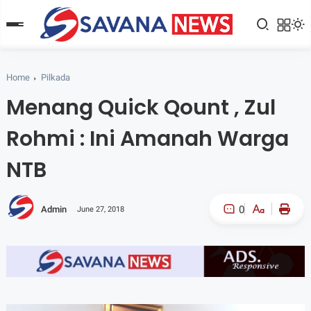
Home
Pilkada
Menang Quick Qount , Zul
Rohmi : Ini Amanah Warga
NTB
0
Admin
June 27, 2018
A-
A+