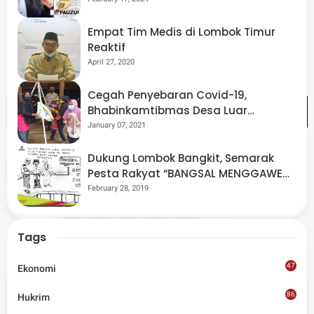
berjalan lancar sampai nanti selesai nanti,” pungkasnya.
(*)
Empat Tim Medis di Lombok Timur
Reaktif
April 27, 2020
Cegah Penyebaran Covid-19,
Bhabinkamtibmas Desa Luar
Pantau Kegiatan Posyandu
January 07, 2021
Dukung Lombok Bangkit, Semarak
Tags
Pilkada
Pesta Rakyat “BANGSAL MENGGAWE”
Kembali Digelar Para Seniman Di
February 28, 2019
Share
Lombok Utara
Tags
47
Ekonomi
86
Hukrim