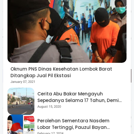
Sementara Siti Rohmi mengaku langsung mengucapkan
istigfar begitu tahu ia dan Dr Zul unggul dalam hitung
cepat. "Lihat hasil quick count, pertama yang tercetus
tentunya mohon ampun, astagfirullahaladzim pada Allah
SWT," ujarnya.
Oknum PNS Dinas Kesehatan Lombok Barat
Ditangkap Jual Pil Ekstasi
January 07, 2021
Cerita Abu Bakar Mengayuh
Rohmi menilai apabila hasil ini benar-benar terealisasi, ia
Sepedanya Selama 17 Tahun, Demi
Menggelorakan Kemerdekaan
August 15, 2020
dan Dr. Zul mendapat sebuah amanah yang harus
dipertanggungjawabkan secara baik ke depan. "Mohon
Perolehan Sementara Nasdem
doa seluruh masyarakat NTB, semoga proses ini akan
Lobar Tertinggi, Pauzul Bayan
Berpeluang “Rebut” Kursi Dapil 3
February 17, 2024