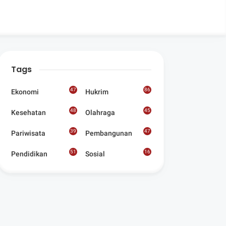
Tags
47
86
Ekonomi
Hukrim
48
45
Kesehatan
Olahraga
39
47
Pariwisata
Pembangunan
51
16
Pendidikan
Sosial
8