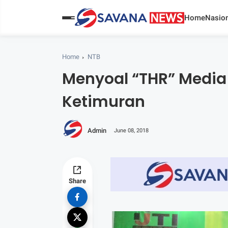
Home
Nasion
Home
NTB
Menyoal “THR” Media 
Ketimuran
Admin
June 08, 2018
Share