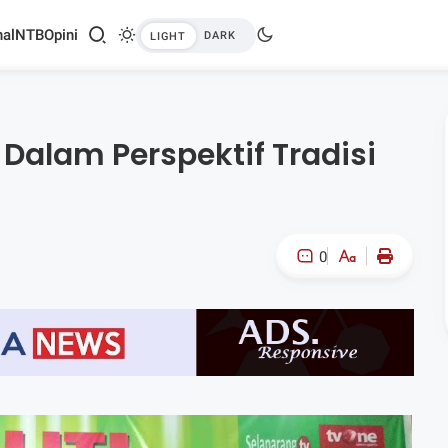
al
NTB
Opini
Dalam Perspektif Tradisi
0
A-
A+