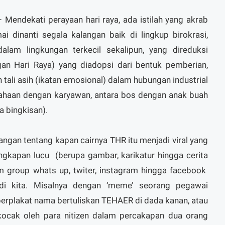
endekati perayaan hari raya, ada istilah yang akrab
mai dinanti segala kalangan baik di lingkup birokrasi,
lam lingkungan terkecil sekalipun, yang direduksi
an Hari Raya) yang diadopsi dari bentuk pemberian,
tali asih (ikatan emosional) dalam hubungan industrial
sahaan dengan karyawan, antara bos dengan anak buah
a bingkisan).
angan tentang kapan cairnya THR itu menjadi viral yang
ngkapan lucu (berupa gambar, karikatur hingga cerita
m group whats up, twiter, instagram hingga facebook
di kita. Misalnya dengan ‘meme’ seorang pegawai
berplakat nama bertuliskan TEHAER di dada kanan, atau
ocak oleh para nitizen dalam percakapan dua orang