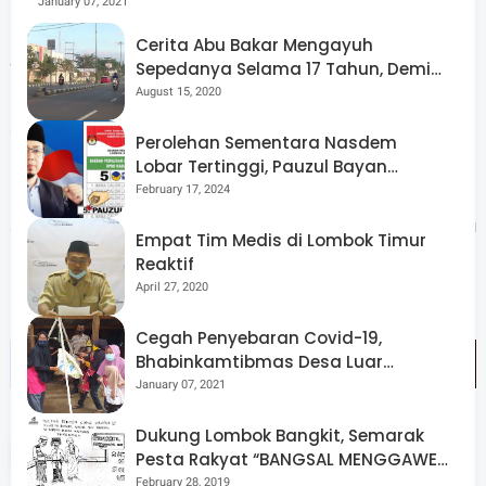
January 07, 2021
Melalui kepemimpinan yang dilahirkan dari proses
Cerita Abu Bakar Mengayuh
demokrasi yang baik maka sudah seharusnya seorang
Sepedanya Selama 17 Tahun, Demi
Menggelorakan Kemerdekaan
August 15, 2020
pemimpin yang terpilih nanti harus mampu mengayomi
semua warga NTB ke depan.
Perolehan Sementara Nasdem
Lobar Tertinggi, Pauzul Bayan
Berpeluang “Rebut” Kursi Dapil 3
February 17, 2024
“ Berikanlah kepemimpinan yang baik untuk NTB, ayomi
semuanya, perhatikan semua, karena kita NTB ini satu
Empat Tim Medis di Lombok Timur
kesatuan,” pungkasnya. (SV.01)
Reaktif
April 27, 2020
Cegah Penyebaran Covid-19,
Bhabinkamtibmas Desa Luar
Pantau Kegiatan Posyandu
January 07, 2021
Dukung Lombok Bangkit, Semarak
Tags
Pilkada
Pesta Rakyat “BANGSAL MENGGAWE”
Kembali Digelar Para Seniman Di
February 28, 2019