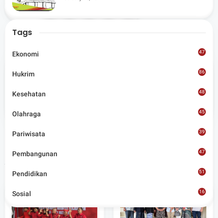
Share
Lombok Utara
Tags
47
Ekonomi
86
Hukrim
Admin
48
Kesehatan
Situs berita terpercaya yang mengunggulkan nilai
kesantunan lugas dan keberimbangan dalam
45
Olahraga
merangkum ragam peristiwa pendidikan, sosial,
budaya, olahraga, politik, hukrim dan lainnya.
39
Pariwisata
47
Pembangunan
Artikel Terkait
51
Pendidikan
16
Sosial
8