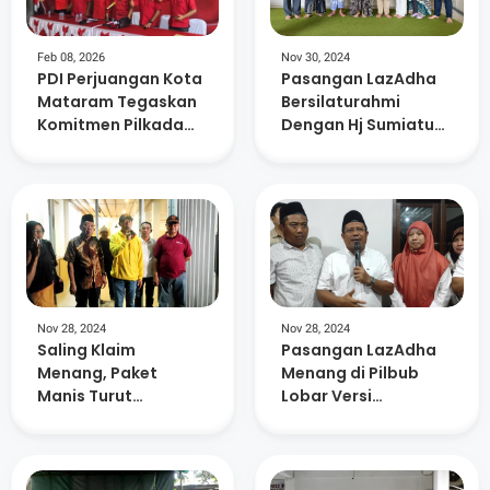
Feb 08, 2026
Nov 30, 2024
PDI Perjuangan Kota
Pasangan LazAdha
Mataram Tegaskan
Bersilaturahmi
Komitmen Pilkada
Dengan Hj Sumiatun,
Langsung
Pasca Pemungutan
Suara Pilbup Lobar
Nov 28, 2024
Nov 28, 2024
Saling Klaim
Pasangan LazAdha
Menang, Paket
Menang di Pilbub
Manis Turut
Lobar Versi
Deklarasi
Realcount, Ratusan
Kemenangan di
Relawan Sujud
Pilkada Lobar
Syukur