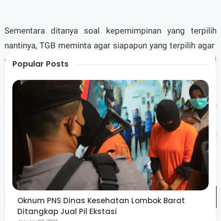
Sementara ditanya soal kepemimpinan yang terpilih
nantinya, TGB meminta agar siapapun yang terpilih agar
mampu menjadi pemimpin yang baik dan mengayomi
Popular Posts
semua masyarakat.
“Siapapun yang menang itulah pemimpin NTB ke depan
dan pimpinan kita semua, dan itu yang harus di ingat
siapapun nanti, dia adalah pemimpin untuk semua bukan
hanya milik pendukungnya,” tegas TGB.
Oknum PNS Dinas Kesehatan Lombok Barat
Ditangkap Jual Pil Ekstasi