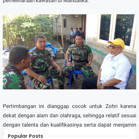
pemeliharaan kawasan di Mandalika.
Pertimbangan ini dianggap cocok untuk Zohri karena
dekat dengan alam dan olahraga, sehingga relatif sesuai
dengan talenta dan kualifikasinya serta dapat menjamin
masa tua mantan atlit setelah pensiun dari lintasan lari.
Popular Posts