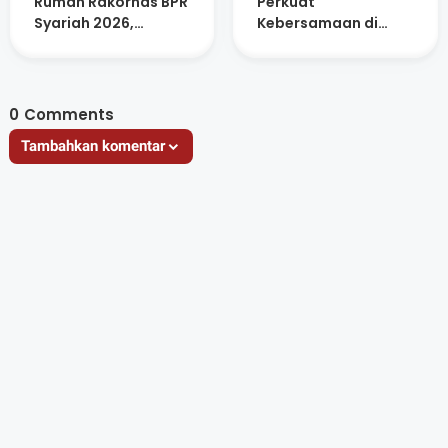
Rumah Rakornas BPR
Perkuat
Syariah 2026,
Kebersamaan di
Libatkan Ratusan
Momentum Idul Fitri
Peserta dan UMKM
1447 H
Lokal
0
Comments
Tambahkan komentar