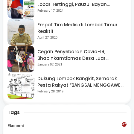
berpikir jauh, dengan keterbatasan pendidikan formal,
Lobar Tertinggi, Pauzul Bayan
Berpeluang “Rebut” Kursi Dapil 3
February 17, 2024
sulit bagi Zohri untuk bekerja baik dalam kompetisi
karier bekerja. Jadi kami harap agar Zohri berkenan"
Empat Tim Medis di Lombok Timur
pungkasnya. (*)
Reaktif
April 27, 2020
Cegah Penyebaran Covid-19,
Bhabinkamtibmas Desa Luar
Pantau Kegiatan Posyandu
January 07, 2021
Dukung Lombok Bangkit, Semarak
Tags
NTB
Olahraga
Pesta Rakyat “BANGSAL MENGGAWE”
Kembali Digelar Para Seniman Di
February 28, 2019
Share
Lombok Utara
Tags
47
Ekonomi