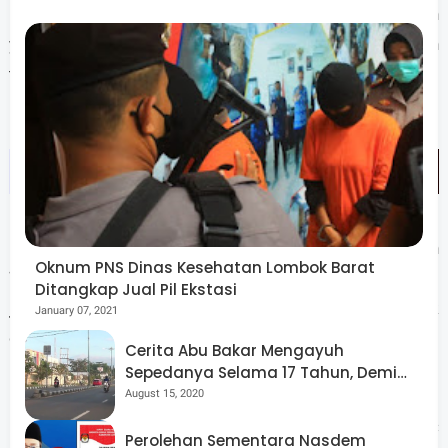
Bekerja dekat di tanah kelahiran, berlatih di kawasan
yang indah disupport BUMN yang akan memanfaatkan
tenaga kerja terbanyak Lombok.
ITDC melalui Direktur Konstruksi dan Operasi, Ngurah
Oknum PNS Dinas Kesehatan Lombok Barat
Wirawan berharap agar Zohri bisa mengelola apresiasi
Ditangkap Jual Pil Ekstasi
jangka pendek yang akan diterima dari banyak pihak
January 07, 2021
dengan bijak.
Cerita Abu Bakar Mengayuh
Sepedanya Selama 17 Tahun, Demi
Menggelorakan Kemerdekaan
August 15, 2020
"Banyak atlit yang kehilangan pegangan ketika prestasi
mereka menurun atau tidak sebaik awalnya. Namun ITDC
Perolehan Sementara Nasdem