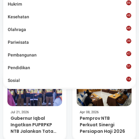
86
Hukrim
Admin
48
Kesehatan
Situs berita terpercaya yang mengunggulkan nilai
45
kesantunan lugas dan keberimbangan dalam
Olahraga
merangkum ragam peristiwa pendidikan, sosial,
budaya, olahraga, politik, hukrim dan lainnya.
39
Pariwisata
47
Pembangunan
Artikel Terkait
51
Pendidikan
16
Sosial
8
Jul 21, 2026
Apr 08, 2026
Gubernur Iqbal
Pemprov NTB
Ingatkan PUPRPKP
Perkuat Sinergi
NTB Jalankan Tata
Persiapan Haji 2026
kelola Pemerintahan