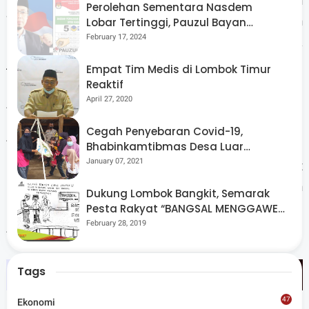
menampilkan Pranata Adat Sorong Serah Tampah
Perolehan Sementara Nasdem
Wirang yang menandakan adanya laki-laki dan
Lobar Tertinggi, Pauzul Bayan
Berpeluang “Rebut” Kursi Dapil 3
February 17, 2024
perempuan yang telah beranjak dewasa pada
jenjang perkawinan.
Empat Tim Medis di Lombok Timur
Reaktif
April 27, 2020
Acara tersebut, diselingi dengan penembang yang
menyampaikan filosofi adat budaya, sesaanti Tioq
Cegah Penyebaran Covid-19,
Tata Tunaq serta nilai-nilai luhur mempolong
Bhabinkamtibmas Desa Luar
Pantau Kegiatan Posyandu
January 07, 2021
merenten. Atraksi lainnya adalah Pranata Adat
Praja Mulud dari Sesait. Acara diakhiri dengan
Dukung Lombok Bangkit, Semarak
pelepasan karnaval budaya dari lapangan umum
Pesta Rakyat “BANGSAL MENGGAWE”
Kembali Digelar Para Seniman Di
February 28, 2019
Anyar. (*)
Lombok Utara
Tags
47
Ekonomi