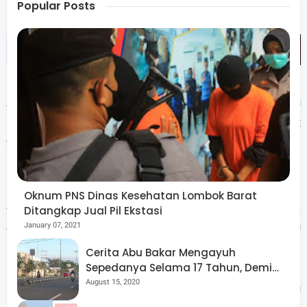
Popular Posts
Adapun prosesi yang ditampilkan Kecamatan
Gangga adalah Pranata Adat Khitanan/Menyunat
yang dikhususkan untuk anak laki-laki yang
beranjak remaja.
Oknum PNS Dinas Kesehatan Lombok Barat
Atraksi dari Kayangan yang menampilkan Pranata
Ditangkap Jual Pil Ekstasi
Adat Bisoq Meniq yang berarti membersihkan
January 07, 2021
beras untuk tradisi kenduri/begawe.
Cerita Abu Bakar Mengayuh
Sepedanya Selama 17 Tahun, Demi
Menggelorakan Kemerdekaan
August 15, 2020
Sedangkan kontingen dari Kecamatan Bayan