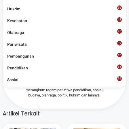
86
Tags
Lombok Utara
Hukrim
48
Kesehatan
Share
45
Olahraga
39
Pariwisata
47
Pembangunan
Admin
51
Pendidikan
16
Situs berita terpercaya yang mengunggulkan nilai
Sosial
8
kesantunan lugas dan keberimbangan dalam
merangkum ragam peristiwa pendidikan, sosial,
budaya, olahraga, politik, hukrim dan lainnya.
Artikel Terkait