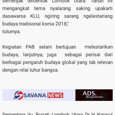
semenjak terbentuk Lombok Utara. Tahun ini
mengangkat tema nyalarang saking upakarti
dasawarsa KLU, ngiring sarang ngelestariang
budaya tradisonal korsa 2018,"
tuturnya.
Kegiatan PAB selain bertujuan
melestarikan
budaya, lanjutnya, juga
sebagai perisai dari
berbagai pengaruh budaya global yang tak relevan
dengan nilai luhur bangsa.
Sementara itu, Bupati Lombok Utara Dr H Najmul