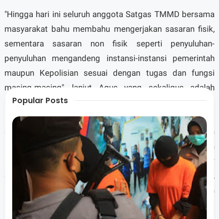
"Hingga hari ini seluruh anggota Satgas TMMD bersama
masyarakat bahu membahu mengerjakan sasaran fisik,
sementara sasaran non fisik seperti penyuluhan-
penyuluhan mengandeng instansi-instansi pemerintah
maupun Kepolisian sesuai dengan tugas dan fungsi
masing-masing", lanjut Agus yang sekaligus adalah
Popular Posts
Dansatgas TMMD ke 102 Kodim 1615/Lotim.
Sementara Pasiter Kodim 1615/Lotim menyampaikan
kegiatan berikutnya adalah melanjutkan pekerjaan
pembuatan jalan baru usaha tani sepajang 2000 meter
dan 1400 meter, pemasangan gorong-gorong,
pembuatan tempat wudhu maupun pembuatan
Poskamling.