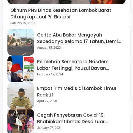
Oknum PNS Dinas Kesehatan Lombok Barat
Ditangkap Jual Pil Ekstasi
January 07, 2021
Cerita Abu Bakar Mengayuh
Sepedanya Selama 17 Tahun, Demi
"Adapun program kegiatan non fisik untuk nanti malam
Menggelorakan Kemerdekaan
August 15, 2020
yakni penyuluhan tentang kemampuan sebagai
komponen cadangan dan pendukung yang akan
Perolehan Sementara Nasdem
Lobar Tertinggi, Pauzul Bayan
disampaikan dari dinas pendidikan dan kebudayaan di
Berpeluang “Rebut” Kursi Dapil 3
February 17, 2024
Desa Sukaraja Kecamatan Jerowaru", tegasnya. (*)
Empat Tim Medis di Lombok Timur
Reaktif
April 27, 2020
Cegah Penyebaran Covid-19,
Bhabinkamtibmas Desa Luar
Pantau Kegiatan Posyandu
January 07, 2021
Tags
Lombok Timur
NTB
Pembangunan