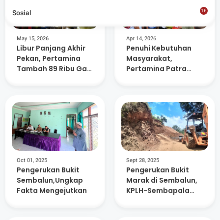
16
Sosial
8
May 15, 2026
Apr 14, 2026
Libur Panjang Akhir
Penuhi Kebutuhan
Pekan, Pertamina
Masyarakat,
Tambah 89 Ribu Gas
Pertamina Patra
Elpiji di NTB
Niaga Distribusi 59
Ribu Tabung Elpiji
Tambahan Di
Lombok Timur
Oct 01, 2025
Sept 28, 2025
Pengerukan Bukit
Pengerukan Bukit
Sembalun,Ungkap
Marak di Sembalun,
Fakta Mengejutkan
KPLH-Sembapala
dan Warga Serukan
Moratorium