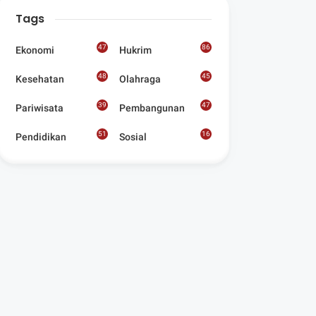
Digelar Para
Tags
Seniman Di Lombok
Utara
47
86
Ekonomi
Hukrim
48
45
Kesehatan
Olahraga
39
47
Pariwisata
Pembangunan
51
16
Pendidikan
Sosial
8