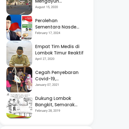
Mengayuh
Sepedanya Selama
August 15, 2020
17 Tahun, Demi
Menggelorakan
Perolehan
Kemerdekaan
Sementara Nasdem
Lobar Tertinggi,
February 17, 2024
Pauzul Bayan
Berpeluang “Rebut”
Empat Tim Medis di
Kursi Dapil 3
Lombok Timur Reaktif
April 27, 2020
Cegah Penyebaran
Covid-19,
Bhabinkamtibmas
January 07, 2021
Desa Luar Pantau
Kegiatan Posyandu
Dukung Lombok
Bangkit, Semarak
Pesta Rakyat
February 28, 2019
“BANGSAL
MENGGAWE” Kembali