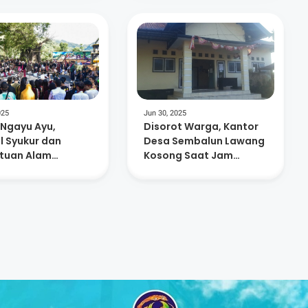
025
Jun 30, 2025
 Ngayu Ayu,
Disorot Warga, Kantor
l Syukur dan
Desa Sembalun Lawang
tuan Alam
Kosong Saat Jam
rakat Adat
Pelayanan
alun