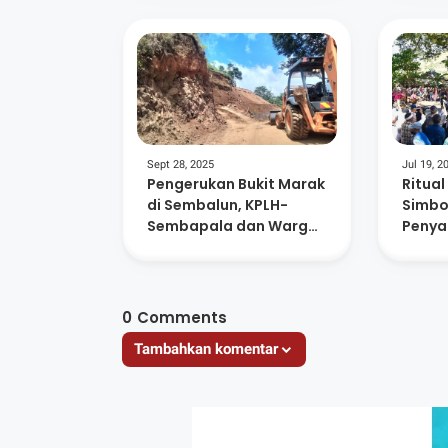
Timur
Sept 28, 2025
Jul 19, 2
Pengerukan Bukit Marak
Ritual
di Sembalun, KPLH-
Simbo
Sembapala dan Warga
Penya
Serukan Moratorium
Masya
Semb
0
Comments
Tambahkan komentar