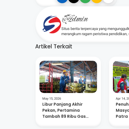
Admin
Situs berita terpercaya yang mengunggul
merangkum ragam peristiwa pendidikan, sos
Artikel Terkait
May 15, 2026
Apr 14, 2
Libur Panjang Akhir
Penuh
Pekan, Pertamina
Masya
Tambah 89 Ribu Gas
Patra 
Elpiji di NTB
59 Rib
Tamba