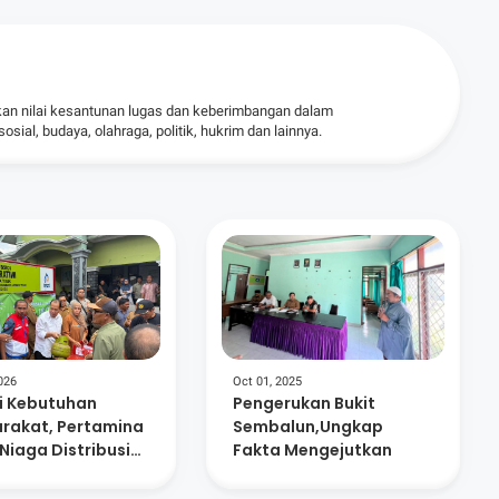
kan nilai kesantunan lugas dan keberimbangan dalam
ial, budaya, olahraga, politik, hukrim dan lainnya.
026
Oct 01, 2025
i Kebutuhan
Pengerukan Bukit
rakat, Pertamina
Sembalun,Ungkap
Niaga Distribusi
Fakta Mengejutkan
u Tabung Elpiji
han Di Lombok