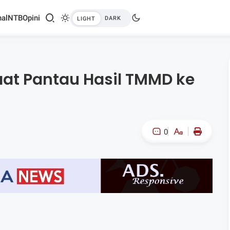
al
NTB
Opini
aat Pantau Hasil TMMD ke
0
A-
A+