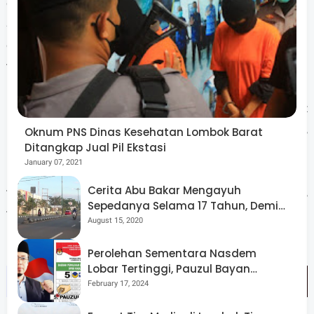
di masyarakat pedesaan khususnya di tiga desa (Desa
Sukadamai, Desa Sukaraja dan Desa Wakan) memang
dibutuhkan masyarakat mengingat lokasi desa ini masih
terpencil dan tertinggal dari desa-desa lainnya.
"Program TMMD di desa ini memang sangat tepat
mengingat infrastruktur belum memadai terutama jalan,
Oknum PNS Dinas Kesehatan Lombok Barat
Ditangkap Jual Pil Ekstasi
pembangunan Pos keamanan lingkungan (Poskamling)
January 07, 2021
untuk jaga malam karena masyarakatnya masih ada yang
Cerita Abu Bakar Mengayuh
terpencar dan perehaban tempat ibadah yakni Musholla",
Sepedanya Selama 17 Tahun, Demi
tegas Arif sapaan Kasdim Lotim.
Menggelorakan Kemerdekaan
August 15, 2020
Perolehan Sementara Nasdem
Lobar Tertinggi, Pauzul Bayan
Berpeluang “Rebut” Kursi Dapil 3
February 17, 2024