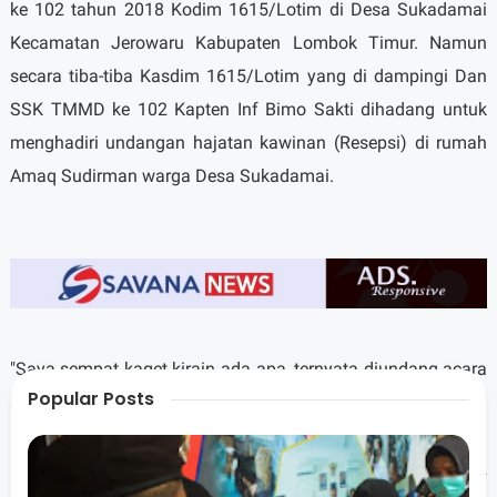
ke 102 tahun 2018 Kodim 1615/Lotim di Desa Sukadamai
Kecamatan Jerowaru Kabupaten Lombok Timur. Namun
secara tiba-tiba Kasdim 1615/Lotim yang di dampingi Dan
SSK TMMD ke 102 Kapten Inf Bimo Sakti dihadang untuk
menghadiri undangan hajatan kawinan (Resepsi) di rumah
Amaq Sudirman warga Desa Sukadamai.
"Saya sempat kaget kirain ada apa, ternyata diundang acara
Popular Posts
syukuran pernikahan", terang Arifianto di Lokasi TMMD.
Dilanjutkannya, kehadiran TNI dalam program TMMD ke 102