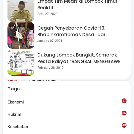
Empat Tim Medis di Lombok Timur
Reaktif
Arif berharap agar suasana kekeluargaan yang sudah
April 27, 2020
terbangun tetap dijaga dan dibina dengan baik sehingga
hubungan silaturrahmi terus terpelihara dan tidak putus
Cegah Penyebaran Covid-19,
Bhabinkamtibmas Desa Luar
hanya sampai disini", pungkasnya. (*)
Pantau Kegiatan Posyandu
January 07, 2021
Dukung Lombok Bangkit, Semarak
Pesta Rakyat “BANGSAL MENGGAWE”
Kembali Digelar Para Seniman Di
February 28, 2019
Lombok Utara
Tags
Lombok Timur
Tags
Share
47
Ekonomi
86
Hukrim
48
Kesehatan