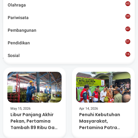
45
Admin
Olahraga
39
Pariwisata
Situs berita terpercaya yang mengunggulkan nilai
kesantunan lugas dan keberimbangan dalam
47
Pembangunan
merangkum ragam peristiwa pendidikan, sosial,
budaya, olahraga, politik, hukrim dan lainnya.
51
Pendidikan
Artikel Terkait
16
Sosial
8
May 15, 2026
Apr 14, 2026
Libur Panjang Akhir
Penuhi Kebutuhan
Pekan, Pertamina
Masyarakat,
Tambah 89 Ribu Gas
Pertamina Patra
Elpiji di NTB
Niaga Distribusi 59