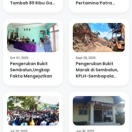
Tambah 89 Ribu Gas
Pertamina Patra
Elpiji di NTB
Niaga Distribusi 59
Ribu Tabung Elpiji
Tambahan Di
Lombok Timur
Oct 01, 2025
Sept 28, 2025
Pengerukan Bukit
Pengerukan Bukit
Sembalun,Ungkap
Marak di Sembalun,
Fakta Mengejutkan
KPLH-Sembapala
dan Warga Serukan
Moratorium
Jul 19, 2025
Jun 30, 2025