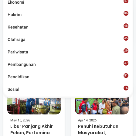
47
Ekonomi
86
Hukrim
Admin
48
Kesehatan
Situs berita terpercaya yang mengunggulkan nilai
45
kesantunan lugas dan keberimbangan dalam
Olahraga
merangkum ragam peristiwa pendidikan, sosial,
budaya, olahraga, politik, hukrim dan lainnya.
39
Pariwisata
47
Pembangunan
Artikel Terkait
51
Pendidikan
16
Sosial
8
May 15, 2026
Apr 14, 2026
Libur Panjang Akhir
Penuhi Kebutuhan
Pekan, Pertamina
Masyarakat,