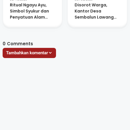
Ritual Ngayu Ayu,
Disorot Warga,
Simbol Syukur dan
Kantor Desa
Penyatuan Alam
Sembalun Lawang
Masyarakat Adat
Kosong Saat Jam
Sembalun
Pelayanan
0
Comments
Tambahkan komentar