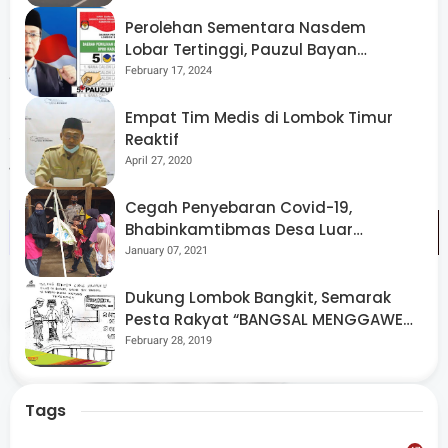
lain.
Perolehan Sementara Nasdem
Lobar Tertinggi, Pauzul Bayan
Berpeluang “Rebut” Kursi Dapil 3
February 17, 2024
Sedangkan Komando adalah organisasi sayap Partai
Perindo. Komando dan RELIJI bisa
bareng bergerak aksi
Empat Tim Medis di Lombok Timur
sosial ini
karena kedua organisasi tersebut
mengusung
Reaktif
April 27, 2020
Jokowi untuk Pilpres 2019. (*)
Cegah Penyebaran Covid-19,
Bhabinkamtibmas Desa Luar
Pantau Kegiatan Posyandu
January 07, 2021
Dukung Lombok Bangkit, Semarak
Tags
Lombok Timur
Pesta Rakyat “BANGSAL MENGGAWE”
Kembali Digelar Para Seniman Di
February 28, 2019
Share
Lombok Utara
Tags