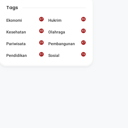
Digelar Para
Tags
Seniman Di Lombok
Utara
47
86
Ekonomi
Hukrim
48
45
Kesehatan
Olahraga
39
47
Pariwisata
Pembangunan
51
16
Pendidikan
Sosial
8