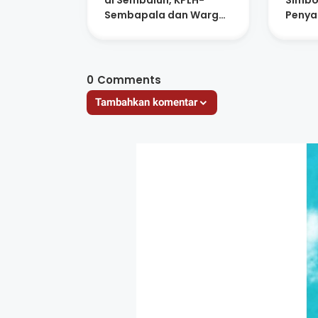
di Sembalun, KPLH-
Simbo
Sembapala dan Warga
Penya
Serukan Moratorium
Masya
Semb
0
Comments
Tambahkan komentar