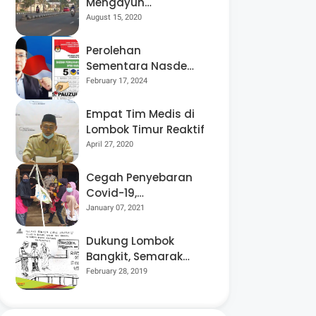
Mengayuh
Sepedanya Selama
August 15, 2020
17 Tahun, Demi
Menggelorakan
Perolehan
Kemerdekaan
Sementara Nasdem
Lobar Tertinggi,
February 17, 2024
Pauzul Bayan
Berpeluang “Rebut”
Empat Tim Medis di
Kursi Dapil 3
Lombok Timur Reaktif
April 27, 2020
Cegah Penyebaran
Covid-19,
Bhabinkamtibmas
January 07, 2021
Desa Luar Pantau
Kegiatan Posyandu
Dukung Lombok
Bangkit, Semarak
Pesta Rakyat
February 28, 2019
“BANGSAL
MENGGAWE” Kembali