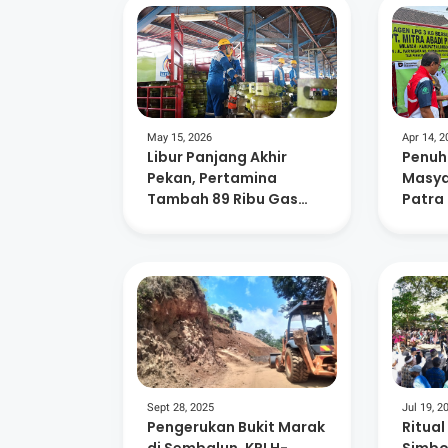
May 15, 2026
Apr 14, 2
Libur Panjang Akhir
Penuh
Pekan, Pertamina
Masya
Tambah 89 Ribu Gas
Patra 
Elpiji di NTB
59 Rib
Tamba
Timur
Sept 28, 2025
Jul 19, 2
Pengerukan Bukit Marak
Ritual