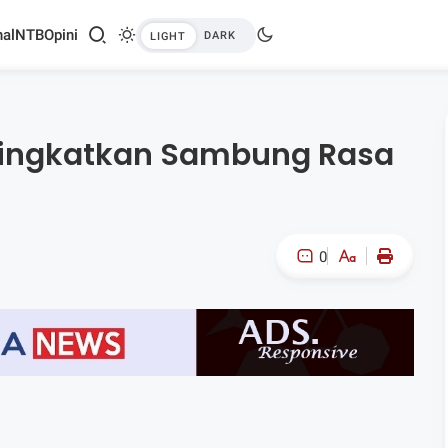
al
NTB
Opini
Tingkatkan Sambung Rasa
0
A-
A+