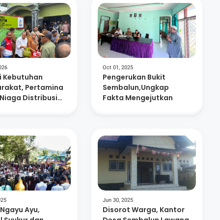
026
Oct 01, 2025
i Kebutuhan
Pengerukan Bukit
rakat, Pertamina
Sembalun,Ungkap
Niaga Distribusi
Fakta Mengejutkan
u Tabung Elpiji
han Di Lombok
025
Jun 30, 2025
 Ngayu Ayu,
Disorot Warga, Kantor