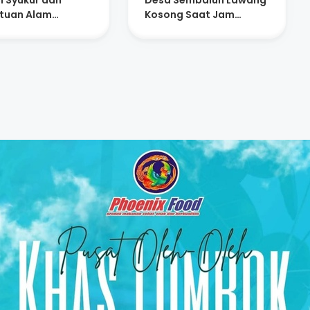
l Syukur dan
Desa Sembalun Lawang
tuan Alam
Kosong Saat Jam
rakat Adat
Pelayanan
alun