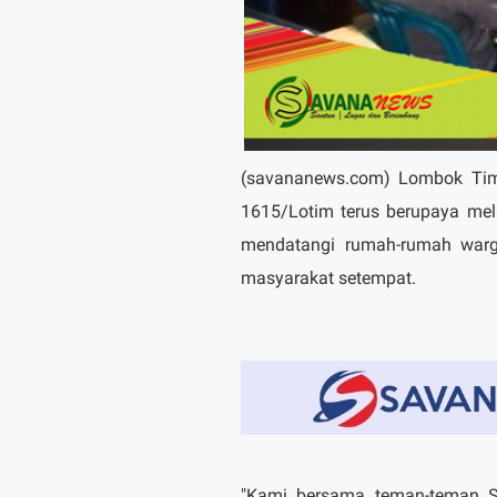
(savananews.com) Lombok Tim
1615/Lotim terus berupaya me
mendatangi rumah-rumah warga
masyarakat setempat.
"Kami bersama teman-teman S