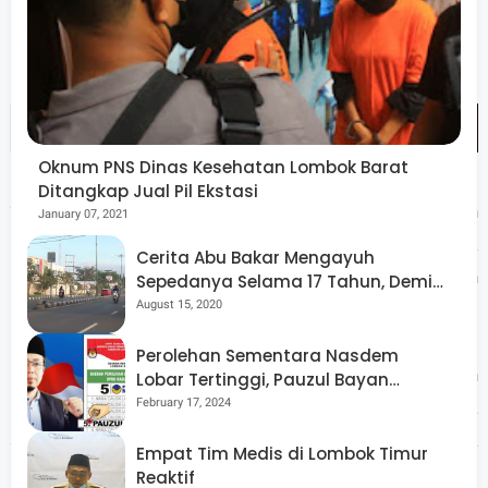
pesat.
Oknum PNS Dinas Kesehatan Lombok Barat
Ditangkap Jual Pil Ekstasi
“Kita tahu bahwa kerjasama itu telah mendatangkan
January 07, 2021
banyak manfaat bagi daerah, yaitu tereksposenya
Cerita Abu Bakar Mengayuh
kegiatan-kegiatan yang bermanfaat bagi daerah, bahkan
Sepedanya Selama 17 Tahun, Demi
Menggelorakan Kemerdekaan
August 15, 2020
untuk bangsa,” tegas TGB.
Perolehan Sementara Nasdem
Gubernur juga menyampaikan terima kasih dan
Lobar Tertinggi, Pauzul Bayan
Berpeluang “Rebut” Kursi Dapil 3
February 17, 2024
apreasiasi kepada seluruh kepala OPD yang telah bekerja
sungguh-sungguh bagi kesejahteraan masyarakat. “Kita
Empat Tim Medis di Lombok Timur
bekerja ini untuk NTB,” pungkas Gubernur. (*)
Reaktif