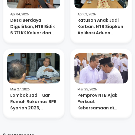
Apr 04, 2026
Apr 02, 2026
Desa Berdaya
Ratusan Anak Jadi
Digulirkan, NTB Bidik
Korban, NTB Siapkan
6.711 KK Keluar dari
Aplikasi Aduan
Kemiskinan Ekstrem
Kekerasan
Mar 27, 2026
Mar 25, 2026
Lombok Jadi Tuan
Pemprov NTB Ajak
Rumah Rakornas BPR
Perkuat
Syariah 2026,
Kebersamaan di
Libatkan Ratusan
Momentum Idul Fitri
Peserta dan UMKM
1447 H
Lokal