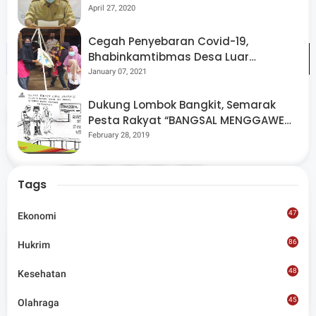
April 27, 2020
Cegah Penyebaran Covid-19,
Bhabinkamtibmas Desa Luar
Pantau Kegiatan Posyandu
January 07, 2021
Dukung Lombok Bangkit, Semarak
Tags
NTB
Pembangunan
Pesta Rakyat “BANGSAL MENGGAWE”
Kembali Digelar Para Seniman Di
February 28, 2019
Share
Lombok Utara
Tags
47
Ekonomi
86
Hukrim
Admin
48
Kesehatan
Situs berita terpercaya yang mengunggulkan nilai
45
kesantunan lugas dan keberimbangan dalam
Olahraga
merangkum ragam peristiwa pendidikan, sosial,