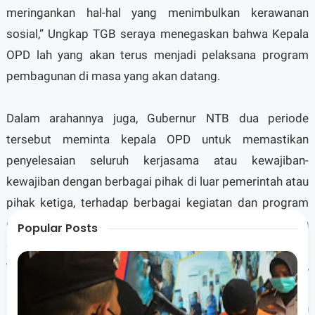
meringankan hal-hal yang menimbulkan kerawanan
sosial,” Ungkap TGB seraya menegaskan bahwa Kepala
OPD lah yang akan terus menjadi pelaksana program
pembagunan di masa yang akan datang.
Dalam arahannya juga, Gubernur NTB dua periode
tersebut meminta kepala OPD untuk memastikan
penyelesaian seluruh kerjasama atau kewajiban-
kewajiban dengan berbagai pihak di luar pemerintah atau
pihak ketiga, terhadap berbagai kegiatan dan program
daerah yang telah dilaksanakan. Sebab, pihak-pihak lain
Popular Posts
seperti media, telah memberikan kontribusi bagi
terlaksananya pembangunan di NTB. Termasuk saat ini,
NTB telah dikenal luas baik di dalam negeri maupun di
luar negeri, sebagai daerah yang mengalami kemajuan