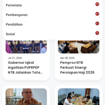
budaya, olahraga, politik, hukrim dan lainnya.
39
Pariwisata
47
Pembangunan
Artikel Terkait
51
Pendidikan
16
Sosial
8
Jul 21, 2026
Apr 08, 2026
Gubernur Iqbal
Pemprov NTB
Ingatkan PUPRPKP
Perkuat Sinergi
NTB Jalankan Tata
Persiapan Haji 2026
kelola Pemerintahan
Yang Baik