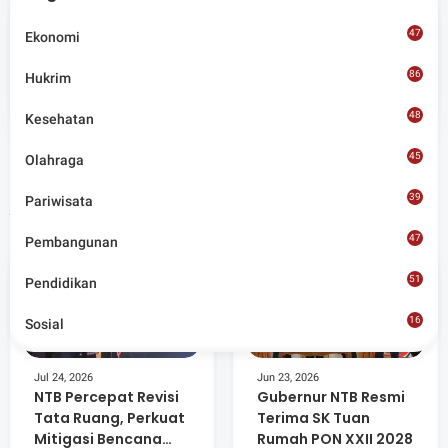
47
Ekonomi
Admin
86
Hukrim
Situs berita terpercaya yang mengunggulkan nilai
kesantunan lugas dan keberimbangan dalam
48
Kesehatan
merangkum ragam peristiwa pendidikan, sosial,
budaya, olahraga, politik, hukrim dan lainnya.
45
Olahraga
39
Pariwisata
Artikel Terkait
47
Pembangunan
51
Pendidikan
16
Sosial
8
Jul 24, 2026
Jun 23, 2026
NTB Percepat Revisi
Gubernur NTB Resmi
Tata Ruang, Perkuat
Terima SK Tuan
Mitigasi Bencana
Rumah PON XXII 2028