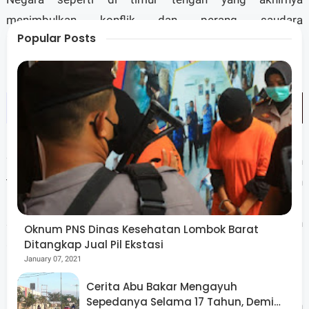
menimbulkan konflik dan perang saudara
Popular Posts
berkepanjangan.
“ Ingat sekali lagi saya pernah tinggal di mesir tujuh
tahun lamanya, saya punya banyak informasi dan
pengetahuan dari bacaan dari apa yang saya lihat, saat
satu bangsa apabila terpolrarisasi dengan sentimen
Oknum PNS Dinas Kesehatan Lombok Barat
agama maka itu akan mendatangkan mudarat,”
Ditangkap Jual Pil Ekstasi
January 07, 2021
lanjutnya.
Cerita Abu Bakar Mengayuh
Sepedanya Selama 17 Tahun, Demi
“Nah di Indonesia tidak boleh ada sentimen keagamaan