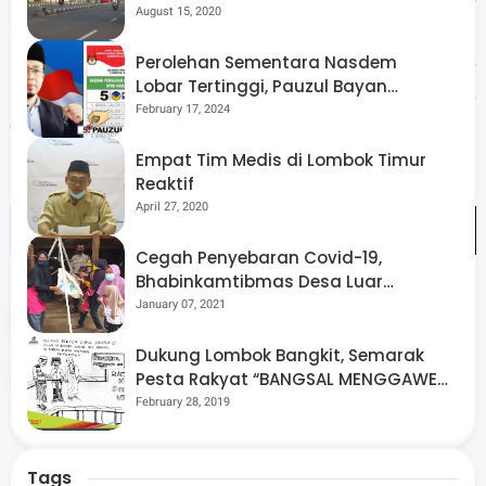
Menggelorakan Kemerdekaan
August 15, 2020
seperti itu, jika ada arahkan dia untuk memperkuat
Indonesia. Artinya kita sebagai ummat yuk kita
Perolehan Sementara Nasdem
Lobar Tertinggi, Pauzul Bayan
kontribusi untuk indonesia dimana kita bisa bekerja
Berpeluang “Rebut” Kursi Dapil 3
February 17, 2024
danberbuat yang terbaik. (SV.01)
Empat Tim Medis di Lombok Timur
Reaktif
April 27, 2020
Cegah Penyebaran Covid-19,
Bhabinkamtibmas Desa Luar
Pantau Kegiatan Posyandu
January 07, 2021
Tags
Nasional
NTB
Religi
Dukung Lombok Bangkit, Semarak
Share
Pesta Rakyat “BANGSAL MENGGAWE”
Kembali Digelar Para Seniman Di
February 28, 2019
Lombok Utara
Tags