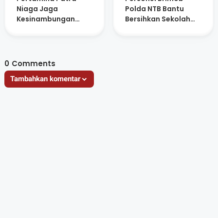
Niaga Jaga
Polda NTB Bantu
Kesinambungan
Bersihkan Sekolah
Suplai Elpiji
Terdampak Bencana
Nusantara, Sebagai
di Aceh Tamiang
Urat Nadi Energi
Indonesia
0
Comments
Tambahkan komentar