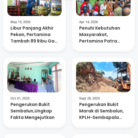
May 15, 2026
Apr 14, 2026
Libur Panjang Akhir
Penuhi Kebutuhan
Pekan, Pertamina
Masyarakat,
Tambah 89 Ribu Gas
Pertamina Patra
Elpiji di NTB
Niaga Distribusi 59
Ribu Tabung Elpiji
Tambahan Di
Lombok Timur
Oct 01, 2025
Sept 28, 2025
Pengerukan Bukit
Pengerukan Bukit
Sembalun,Ungkap
Marak di Sembalun,
Fakta Mengejutkan
KPLH-Sembapala
dan Warga Serukan
Moratorium