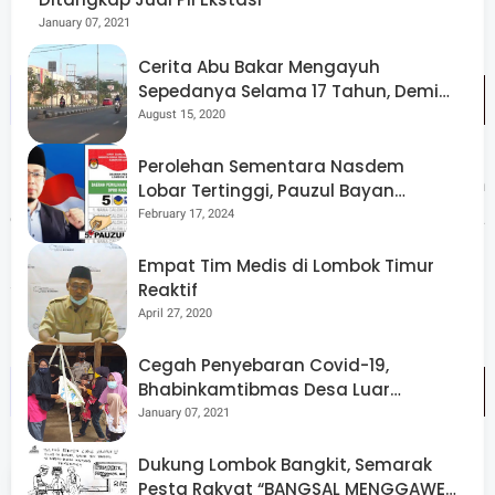
January 07, 2021
Cerita Abu Bakar Mengayuh
Sepedanya Selama 17 Tahun, Demi
Menggelorakan Kemerdekaan
August 15, 2020
Perolehan Sementara Nasdem
Mengakhiri sambutannya, Bupati Lotim agar seluruh
Lobar Tertinggi, Pauzul Bayan
Berpeluang “Rebut” Kursi Dapil 3
February 17, 2024
elemen masyarakat bersinergi untuk suksesnya
pembangunan sehingga hasil TMMD dapat terwujud
Empat Tim Medis di Lombok Timur
secara nyata.(*)
Reaktif
April 27, 2020
Cegah Penyebaran Covid-19,
Bhabinkamtibmas Desa Luar
Pantau Kegiatan Posyandu
January 07, 2021
Dukung Lombok Bangkit, Semarak
Tags
Lombok Timur
NTB
Pesta Rakyat “BANGSAL MENGGAWE”