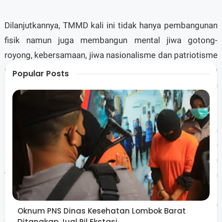
Dilanjutkannya, TMMD kali ini tidak hanya pembangunan
fisik namun juga membangun mental jiwa gotong-
royong, kebersamaan, jiwa nasionalisme dan patriotisme
sehingga terbangunnya kesadaran masyarakat dalam
Popular Posts
menjaga Keutuhan NKRI serta berbagai penyuluhan
lainnya.
Selain itu sambungnya, keterbatasan anggaran dan
sumber daya Pemerintah daerah untuk membangun
seluruh wilayah secara bersamaan dihadapkan dengan
tuntutan dan kebutuhan masyarakat akan pelayanan
karenanya daerah terisolir dan tertinggal sangat
mendukung akselerasi dan pemerataan pembangunan
Oknum PNS Dinas Kesehatan Lombok Barat
didaerah.
Ditangkap Jual Pil Ekstasi