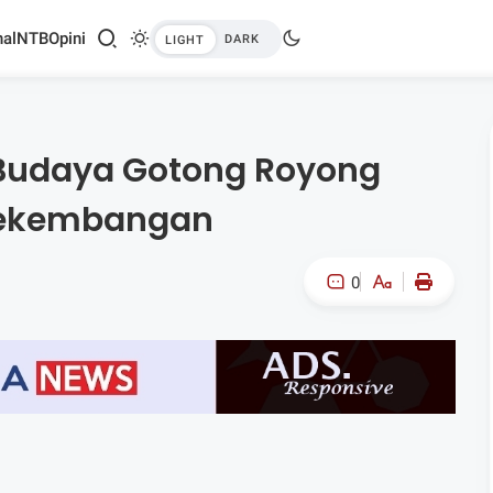
al
NTB
Opini
Budaya Gotong Royong
 Pekembangan
0
A-
A+