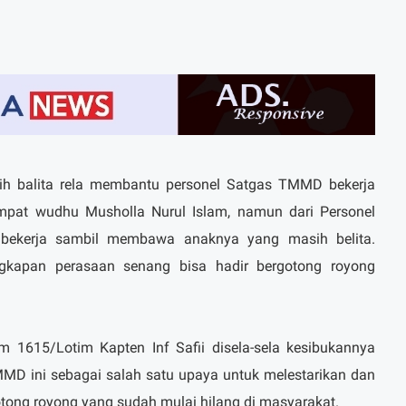
h balita rela membantu personel Satgas TMMD bekerja
pat wudhu Musholla Nurul Islam, namun dari Personel
bekerja sambil membawa anaknya yang masih belita.
apan perasaan senang bisa hadir bergotong royong
im 1615/Lotim Kapten Inf Safii disela-sela kesibukannya
 ini sebagai salah satu upaya untuk melestarikan dan
ong royong yang sudah mulai hilang di masyarakat.