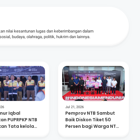
kan nilai kesantunan lugas dan keberimbangan dalam
ial, budaya, olahraga, politik, hukrim dan lainnya.
026
Jul 21, 2026
nur Iqbal
Pemprov NTB Sambut
kan PUPRPKP NTB
Baik Diskon Tiket 50
kan Tata kelola
Persen bagi Warga NTB
intahan Yang Baik
di Ajang MotoGP 2026