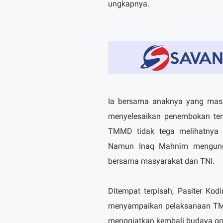
ungkapnya.
Ia bersama anaknya yang masi
menyelesaikan penembokan tem
TMMD tidak tega melihatnya 
Namun Inaq Mahnim mengungk
bersama masyarakat dan TNI.
Ditempat terpisah, Pasiter Kod
menyampaikan pelaksanaan TMMD
menggiatkan kembali budaya got