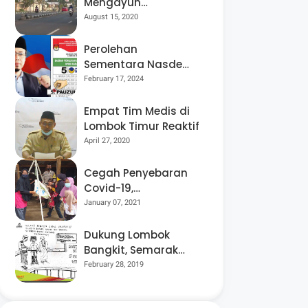
Mengayuh
Sepedanya Selama
August 15, 2020
17 Tahun, Demi
Menggelorakan
Perolehan
Kemerdekaan
Sementara Nasdem
Lobar Tertinggi,
February 17, 2024
Pauzul Bayan
Berpeluang “Rebut”
Empat Tim Medis di
Kursi Dapil 3
Lombok Timur Reaktif
April 27, 2020
Cegah Penyebaran
Covid-19,
Bhabinkamtibmas
January 07, 2021
Desa Luar Pantau
Kegiatan Posyandu
Dukung Lombok
Bangkit, Semarak
Pesta Rakyat
February 28, 2019
“BANGSAL
MENGGAWE” Kembali