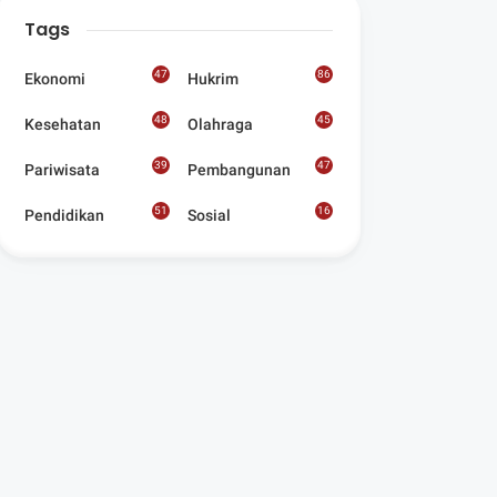
Digelar Para
Tags
Seniman Di Lombok
Utara
47
86
Ekonomi
Hukrim
48
45
Kesehatan
Olahraga
39
47
Pariwisata
Pembangunan
51
16
Pendidikan
Sosial
8