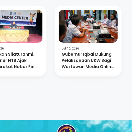
026
Jul 16, 2026
kan Silaturahmi,
Gubernur Iqbal Dukung
nur NTB Ajak
Pelaksanaan UKW Bagi
rakat Nobar Final
Wartawan Media Online
 Dunia di Lapangan
SMSI
Gora