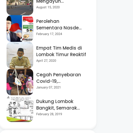
Mengayuh
Sepedanya Selama
August 15, 2020
17 Tahun, Demi
Menggelorakan
Perolehan
Kemerdekaan
Sementara Nasdem
Lobar Tertinggi,
February 17, 2024
Pauzul Bayan
Berpeluang “Rebut”
Empat Tim Medis di
Kursi Dapil 3
Lombok Timur Reaktif
April 27, 2020
Cegah Penyebaran
Covid-19,
Bhabinkamtibmas
January 07, 2021
Desa Luar Pantau
Kegiatan Posyandu
Dukung Lombok
Bangkit, Semarak
Pesta Rakyat
February 28, 2019
“BANGSAL
MENGGAWE” Kembali