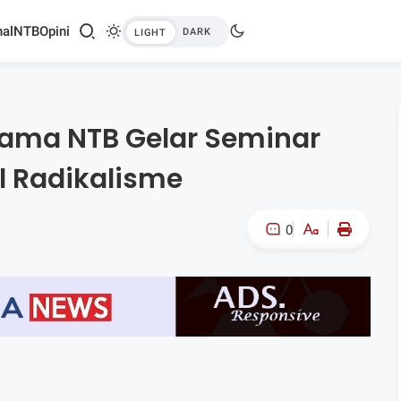
al
NTB
Opini
ama NTB Gelar Seminar
 Radikalisme
0
A-
A+