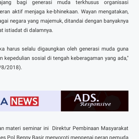
ajang bagi generasi muda terkhusus organisasi
eran aktif menjaga ke-bhinekaan. Wayan mengatakan,
agai negara yang majemuk, ditandai dengan banyaknya
at istiadat di dalamnya.
ka harus selalu digaungkan oleh generasi muda guna
an kepedulian sosial di tengah keberagaman yang ada,"
/8/2018).
 materi seminar ini Direktur Pembinaan Masyarakat
bes Pol Benny Basir menyoroti mengenai peran pemuda