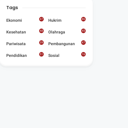
Digelar Para
Tags
Seniman Di Lombok
Utara
47
86
Ekonomi
Hukrim
48
45
Kesehatan
Olahraga
39
47
Pariwisata
Pembangunan
51
16
Pendidikan
Sosial
8