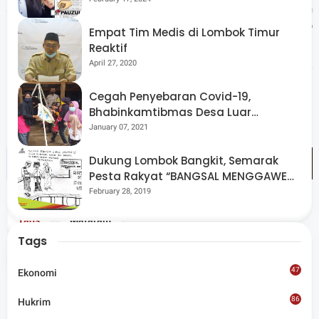
sebaiknya tidak lari keluar, tapi berlindung dibawah
kolong meja untuk menghindari benturan langsung."
Empat Tim Medis di Lombok Timur
Reaktif
Maka setiap rumah hendaknya memiliki meja yang cukup
April 27, 2020
kuat utk menahan reruntuhan sebagai upaya antisipasi,'
pungkasnya . (*)
Cegah Penyebaran Covid-19,
Bhabinkamtibmas Desa Luar
Pantau Kegiatan Posyandu
January 07, 2021
Dukung Lombok Bangkit, Semarak
Pesta Rakyat “BANGSAL MENGGAWE”
Kembali Digelar Para Seniman Di
February 28, 2019
Lombok Utara
Tags
Mataram
Tags
Share
47
Ekonomi
86
Hukrim