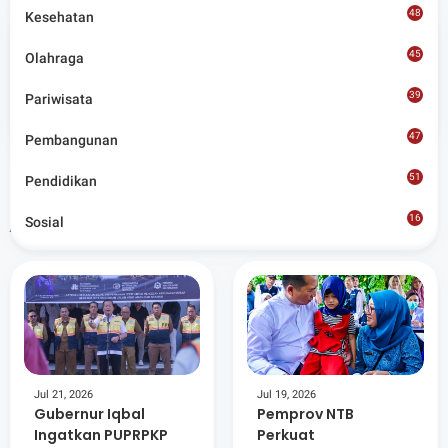
48
Kesehatan
45
Admin
Olahraga
39
Pariwisata
Situs berita terpercaya yang mengunggulkan nilai
kesantunan lugas dan keberimbangan dalam
47
Pembangunan
merangkum ragam peristiwa pendidikan, sosial,
budaya, olahraga, politik, hukrim dan lainnya.
51
Pendidikan
Artikel Terkait
16
Sosial
8
Jul 21, 2026
Jul 19, 2026
Gubernur Iqbal
Pemprov NTB
Ingatkan PUPRPKP
Perkuat