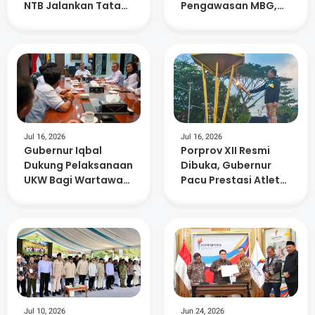
NTB Jalankan Tata
Pengawasan MBG,
kelola Pemerintahan
SPPG Tak Patuh Akan
Yang Baik
Dievaluasi
Jul 16, 2026
Jul 16, 2026
Gubernur Iqbal
Porprov XII Resmi
Dukung Pelaksanaan
Dibuka, Gubernur
UKW Bagi Wartawan
Pacu Prestasi Atlet
Media Online SMSI
dan Kesiapan PON
2028
Jul 10, 2026
Jun 24, 2026