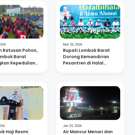
2026
Mar 26, 2026
 Ratusan Pohon,
Bupati Lombok Barat
ombok Barat
Dorong Kemandirian
kan Kepedulian
Pesantren di Halal
ungan dan
Bihalal Nurul Hakim
nusiaan
2026
Jan 25, 2026
ik Haji Resmi
Air Mancur Menari dan