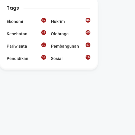
Digelar Para
Tags
Seniman Di Lombok
Utara
47
86
Ekonomi
Hukrim
48
45
Kesehatan
Olahraga
39
47
Pariwisata
Pembangunan
51
16
Pendidikan
Sosial
8