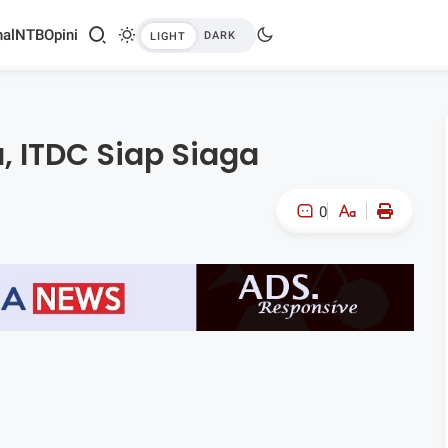
al
NTB
Opini
 ITDC Siap Siaga
0
A-
A+