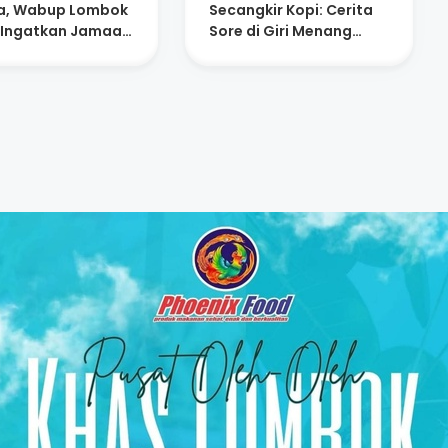
a, Wabup Lombok
Secangkir Kopi: Cerita
 Ingatkan Jamaah
Sore di Giri Menang
Niat dan
Square
atan