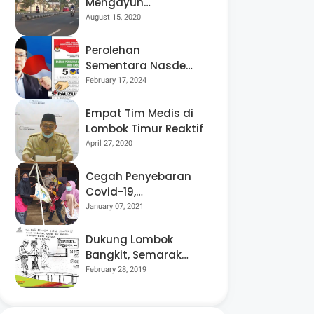
Mengayuh
Sepedanya Selama
August 15, 2020
17 Tahun, Demi
Menggelorakan
Perolehan
Kemerdekaan
Sementara Nasdem
Lobar Tertinggi,
February 17, 2024
Pauzul Bayan
Berpeluang “Rebut”
Empat Tim Medis di
Kursi Dapil 3
Lombok Timur Reaktif
April 27, 2020
Cegah Penyebaran
Covid-19,
Bhabinkamtibmas
January 07, 2021
Desa Luar Pantau
Kegiatan Posyandu
Dukung Lombok
Bangkit, Semarak
Pesta Rakyat
February 28, 2019
“BANGSAL
MENGGAWE” Kembali