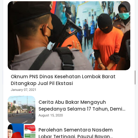
menggambar maupun mewarnai gambar", jelasnya.
Menurutnya, mulai hari ini selama proses pemulihan
psikologi sosial masyarakat akan mendirikan tenda sekolah
anak gembira yang dilengkapi dengan mainan sehingga
anak-anak akan terhibur dengan sendirinya.
Oknum PNS Dinas Kesehatan Lombok Barat
Ditangkap Jual Pil Ekstasi
January 07, 2021
"Semoga dengan kegiatan pendekatan seperti ini secara
Cerita Abu Bakar Mengayuh
Sepedanya Selama 17 Tahun, Demi
perlahan bisa memulihkan kondisi anak-anak", pungkasnya.
Menggelorakan Kemerdekaan
August 15, 2020
Ditenda Posko Psikologi TNI terlihat pula dari perwakilan
Perolehan Sementara Nasdem
Lobar Tertinggi, Pauzul Bayan