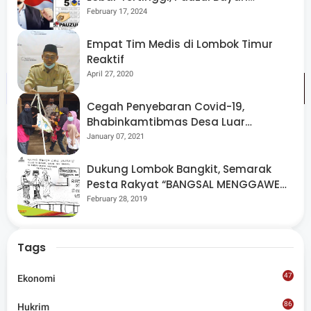
Himpunan psiolog Indonesia Bali, Jakarta dan beberapa
Berpeluang “Rebut” Kursi Dapil 3
February 17, 2024
relawan psikologi dari berbagai perguruan tinggi di
Indonesia. (*)
Empat Tim Medis di Lombok Timur
Reaktif
April 27, 2020
Cegah Penyebaran Covid-19,
Bhabinkamtibmas Desa Luar
Pantau Kegiatan Posyandu
January 07, 2021
Tags
Lombok Utara
Dukung Lombok Bangkit, Semarak
Share
Pesta Rakyat “BANGSAL MENGGAWE”
Kembali Digelar Para Seniman Di
February 28, 2019
Lombok Utara
Tags
47
Ekonomi
Admin
86
Hukrim