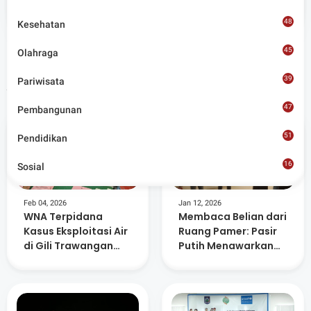
Situs berita terpercaya yang mengunggulkan nilai
kesantunan lugas dan keberimbangan dalam
48
Kesehatan
merangkum ragam peristiwa pendidikan, sosial,
budaya, olahraga, politik, hukrim dan lainnya.
45
Olahraga
39
Pariwisata
Artikel Terkait
47
Pembangunan
51
Pendidikan
16
Sosial
8
Feb 04, 2026
Jan 12, 2026
WNA Terpidana
Membaca Belian dari
Kasus Eksploitasi Air
Ruang Pamer: Pasir
di Gili Trawangan
Putih Menawarkan
Dilaporkan Kabur
Pengalaman Ritual
dan Ingatan Sasak