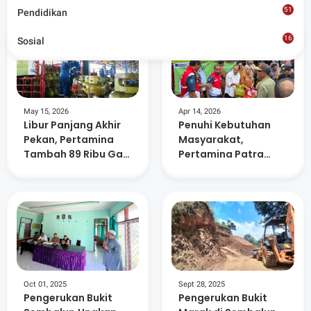
51
Pendidikan
16
Sosial
8
May 15, 2026
Apr 14, 2026
Libur Panjang Akhir
Penuhi Kebutuhan
Pekan, Pertamina
Masyarakat,
Tambah 89 Ribu Gas
Pertamina Patra
Elpiji di NTB
Niaga Distribusi 59
Ribu Tabung Elpiji
Tambahan Di
Lombok Timur
Oct 01, 2025
Sept 28, 2025
Pengerukan Bukit
Pengerukan Bukit