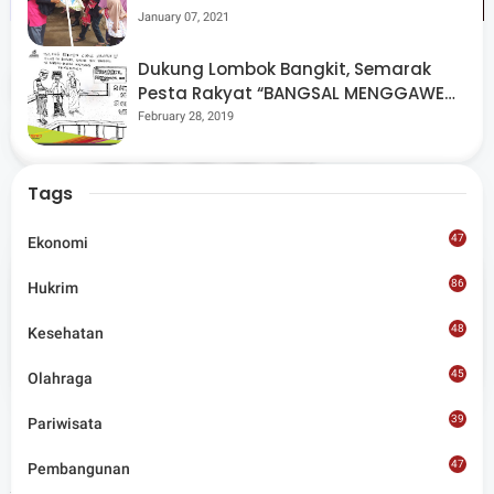
Pantau Kegiatan Posyandu
January 07, 2021
Dukung Lombok Bangkit, Semarak
Tags
Lombok Timur
Pesta Rakyat “BANGSAL MENGGAWE”
Kembali Digelar Para Seniman Di
February 28, 2019
Share
Lombok Utara
Tags
47
Ekonomi
86
Hukrim
Admin
48
Kesehatan
Situs berita terpercaya yang mengunggulkan nilai
45
kesantunan lugas dan keberimbangan dalam
Olahraga
merangkum ragam peristiwa pendidikan, sosial,
budaya, olahraga, politik, hukrim dan lainnya.
39
Pariwisata
47
Pembangunan
Artikel Terkait