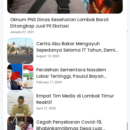
damai tentara juga wajib berkontribusi dalam kehidupan
berbangsa dan bernegara.
Oknum PNS Dinas Kesehatan Lombok Barat
Ditangkap Jual Pil Ekstasi
“ Hal ini dimanifestasikan diantaranya dengan turun ke
January 07, 2021
lapangan membantu program pembangunan dan kesulitan
Cerita Abu Bakar Mengayuh
rakyat, karena masa damai pada hakekatnya adalah masa
Sepedanya Selama 17 Tahun, Demi
Menggelorakan Kemerdekaan
August 15, 2020
persiapan untuk perang, “ tegas Jenderal TNI Mulyono.
Perolehan Sementara Nasdem
Selain di Provinsi Riau, penutupan TMMD ke-102 juga
Lobar Tertinggi, Pauzul Bayan
Berpeluang “Rebut” Kursi Dapil 3
February 17, 2024
dilaksanakan di Kabupaten Bengkulu Utara, Provinsi
Bengkulu oleh Wakil Kepala Staf Angkatan Darat Letjen TNI
Empat Tim Medis di Lombok Timur
Tatang Sulaiman dan serentak pula dilaksanakan di seluruh
Reaktif
April 27, 2020
Kabupaten/Kota yang menggelar TMMD ke-102. (*)
Cegah Penyebaran Covid-19,
Bhabinkamtibmas Desa Luar