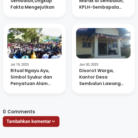
Sembalun,Ungkap
Marak di Sembalun,
Fakta Mengejutkan
KPLH-Sembapala
dan Warga Serukan
Moratorium
Jul 19, 2025
Jun 30, 2025
Ritual Ngayu Ayu,
Disorot Warga,
Simbol Syukur dan
Kantor Desa
Penyatuan Alam
Sembalun Lawang
Masyarakat Adat
Kosong Saat Jam
Sembalun
Pelayanan
0
Comments
Tambahkan komentar