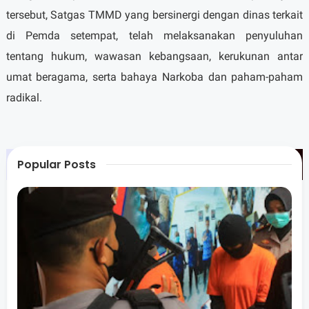
tersebut, Satgas TMMD yang bersinergi dengan dinas terkait
di Pemda setempat, telah melaksanakan penyuluhan
tentang hukum, wawasan kebangsaan, kerukunan antar
umat beragama, serta bahaya Narkoba dan paham-paham
radikal.
Popular Posts
Ditegaskan Kasad, TNI AD berkomitmen untuk turut ambil
bagian dalam upaya peningkatan kesejahteraan rakyat dan
mewujudkan kemanunggalan TNI-Rakyat sebagai kekuatan
kekuatan pertahanan Meskipun tugas pokok tentara adalah
menjadi yang terdepan di masa konflik, namun di masa