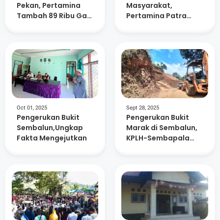
Pekan, Pertamina
Masyarakat,
Tambah 89 Ribu Gas
Pertamina Patra
Elpiji di NTB
Niaga Distribusi 59
Ribu Tabung Elpiji
Tambahan Di
Lombok Timur
Oct 01, 2025
Sept 28, 2025
Pengerukan Bukit
Pengerukan Bukit
Sembalun,Ungkap
Marak di Sembalun,
Fakta Mengejutkan
KPLH-Sembapala
dan Warga Serukan
Moratorium