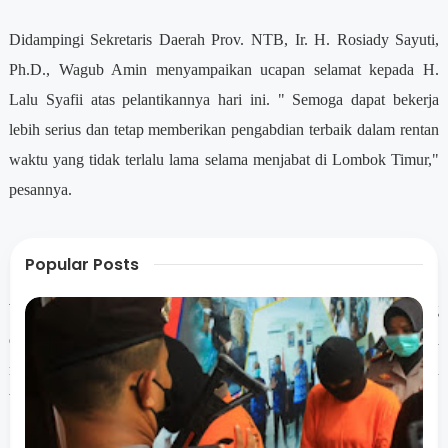
Didampingi Sekretaris Daerah Prov. NTB, Ir. H. Rosiady Sayuti,
Ph.D., Wagub Amin menyampaikan ucapan selamat kepada H.
Lalu Syafii atas pelantikannya hari ini. " Semoga dapat bekerja
lebih serius dan tetap memberikan pengabdian terbaik dalam rentan
waktu yang tidak terlalu lama selama menjabat di Lombok Timur,"
pesannya.
Popular Posts
Wagub Amin kembali mengajak semua yang hadir untuk merenung
dan mengambil hikmah dari musibah gempa yang melanda
masyarakat NTB saat ini. Ia menegaskan, terdapat
pelajaran
berharga untuk dipetik bagi kemaslahatan daerah kedepan.