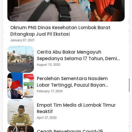
Wagub kelahiran Sumbawa itu juga menekankan agar Penjabat
Oknum PNS Dinas Kesehatan Lombok Barat
yang baru dilantik dapat lebih fokus menyelesaikan proses
Ditangkap Jual Pil Ekstasi
rekonstruksi dan rehabilitasi bagi masyarakat terdampak gempa di
January 07, 2021
Lombok Timur selain menyelesaikan tugas-tugas pemerintahan
Cerita Abu Bakar Mengayuh
lainnya.
Sepedanya Selama 17 Tahun, Demi
Menggelorakan Kemerdekaan
August 15, 2020
Perolehan Sementara Nasdem
Lobar Tertinggi, Pauzul Bayan
Berpeluang “Rebut” Kursi Dapil 3
February 17, 2024
Empat Tim Medis di Lombok Timur
Reaktif
April 27, 2020
"Kondisi masyarakat saat ini harus kita perhatikan dengan serius
Cegah Penyebaran Covid-19,