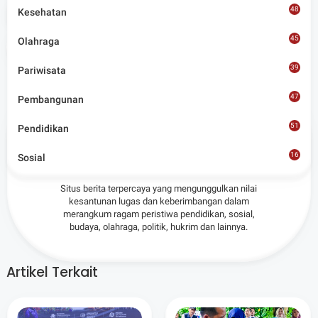
48
Kesehatan
Tags
Mataram
45
Olahraga
Share
39
Pariwisata
47
Pembangunan
51
Pendidikan
Admin
16
Sosial
8
Situs berita terpercaya yang mengunggulkan nilai
kesantunan lugas dan keberimbangan dalam
merangkum ragam peristiwa pendidikan, sosial,
budaya, olahraga, politik, hukrim dan lainnya.
Artikel Terkait