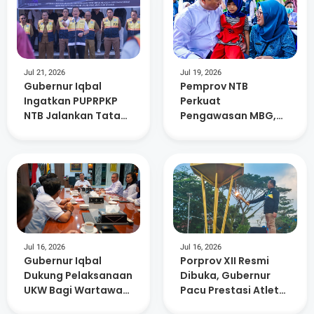
Jul 21, 2026
Jul 19, 2026
Gubernur Iqbal
Pemprov NTB
Ingatkan PUPRPKP
Perkuat
NTB Jalankan Tata
Pengawasan MBG,
kelola Pemerintahan
SPPG Tak Patuh Akan
Yang Baik
Dievaluasi
Jul 16, 2026
Jul 16, 2026
Gubernur Iqbal
Porprov XII Resmi
Dukung Pelaksanaan
Dibuka, Gubernur
UKW Bagi Wartawan
Pacu Prestasi Atlet
Media Online SMSI
dan Kesiapan PON