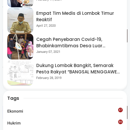
virus corona di NTB.
Empat Tim Medis di Lombok Timur
Reaktif
April 27, 2020
Cegah Penyebaran Covid-19,
Bhabinkamtibmas Desa Luar
Pantau Kegiatan Posyandu
January 07, 2021
Untuk mengetahui informasi terbaru tentang virus
Dukung Lombok Bangkit, Semarak
corona (Covid-19) di Provinsi NTB dapat diakses melalui
Pesta Rakyat “BANGSAL MENGGAWE”
https://corona.ntbprov.go.id
/. (*)
Kembali Digelar Para Seniman Di
February 28, 2019
Lombok Utara
Tags
47
Ekonomi
86
Hukrim