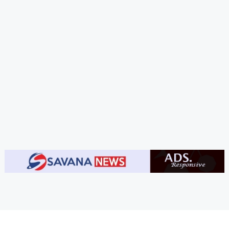
Savana News dibawah perusahaan PT. Citra Savana Mandiri
Site Links