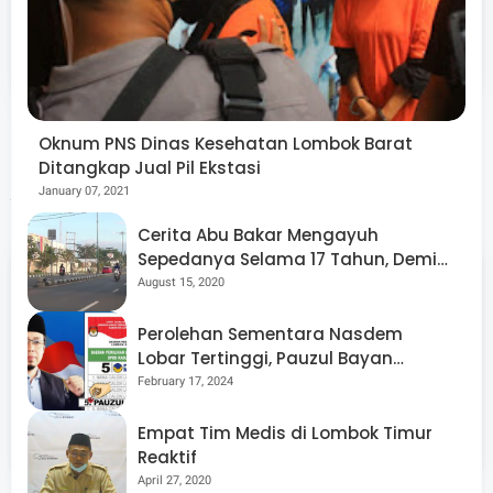
Admin
Situs berita terpercaya yang mengunggulkan nilai
kesantunan lugas dan keberimbangan dalam
merangkum ragam peristiwa pendidikan, sosial,
budaya, olahraga, politik, hukrim dan lainnya.
Oknum PNS Dinas Kesehatan Lombok Barat
Ditangkap Jual Pil Ekstasi
Artikel Terkait
January 07, 2021
Cerita Abu Bakar Mengayuh
Sepedanya Selama 17 Tahun, Demi
Menggelorakan Kemerdekaan
August 15, 2020
Perolehan Sementara Nasdem
Lobar Tertinggi, Pauzul Bayan
Berpeluang “Rebut” Kursi Dapil 3
Jun 23, 2026
May 26, 2026
February 17, 2024
Gubernur NTB Resmi
Antisipasi
Terima SK Tuan
Kebutuhan Saat Idul
Empat Tim Medis di Lombok Timur
Rumah PON XXII 2028
Adha, Pertamina
Reaktif
Tambah 147 Ribu
April 27, 2020
Tabung Gas Elpiji di