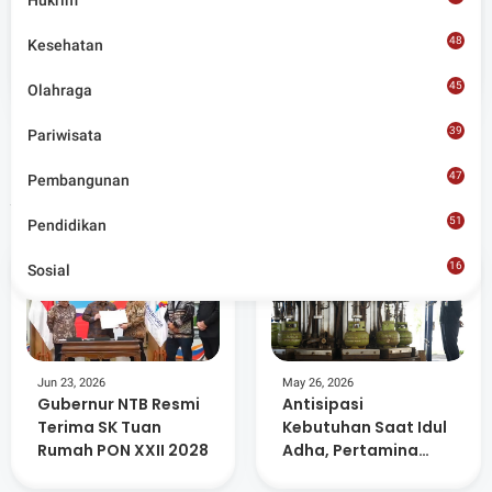
Hukrim
Admin
48
Kesehatan
Situs berita terpercaya yang mengunggulkan nilai
45
kesantunan lugas dan keberimbangan dalam
Olahraga
merangkum ragam peristiwa pendidikan, sosial,
budaya, olahraga, politik, hukrim dan lainnya.
39
Pariwisata
47
Pembangunan
Artikel Terkait
51
Pendidikan
16
Sosial
8
Jun 23, 2026
May 26, 2026
Gubernur NTB Resmi
Antisipasi
Terima SK Tuan
Kebutuhan Saat Idul
Rumah PON XXII 2028
Adha, Pertamina
Tambah 147 Ribu