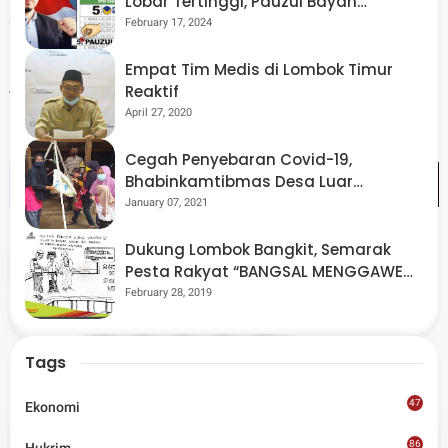
Lobar Tertinggi, Pauzul Bayan
Berpeluang “Rebut” Kursi Dapil 3
February 17, 2024
“Tetap patuhi Protokol Pencegahan Covid-19, jaga
kesehatan diri dan keluarga, tetap jaga jarak, semoga
Empat Tim Medis di Lombok Timur
Allah SWT selalu melindungi kita di Bulan Suci Ramadhan
Reaktif
April 27, 2020
kali ini,” lanjut Dandim. (Redaksi)
Cegah Penyebaran Covid-19,
Bhabinkamtibmas Desa Luar
Pantau Kegiatan Posyandu
January 07, 2021
Dukung Lombok Bangkit, Semarak
Tags
Ekonomi
Sosial
Sumbawa
Pesta Rakyat “BANGSAL MENGGAWE”
Kembali Digelar Para Seniman Di
February 28, 2019
Share
Lombok Utara
Tags
47
Ekonomi
86