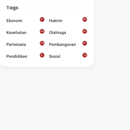
Digelar Para
Tags
Seniman Di Lombok
Utara
47
86
Ekonomi
Hukrim
48
45
Kesehatan
Olahraga
39
47
Pariwisata
Pembangunan
51
16
Pendidikan
Sosial
8