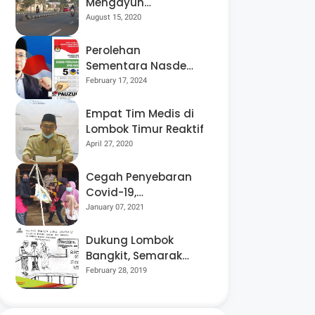
Mengayuh
Sepedanya Selama
August 15, 2020
17 Tahun, Demi
Menggelorakan
Perolehan
Kemerdekaan
Sementara Nasdem
Lobar Tertinggi,
February 17, 2024
Pauzul Bayan
Berpeluang “Rebut”
Empat Tim Medis di
Kursi Dapil 3
Lombok Timur Reaktif
April 27, 2020
Cegah Penyebaran
Covid-19,
Bhabinkamtibmas
January 07, 2021
Desa Luar Pantau
Kegiatan Posyandu
Dukung Lombok
Bangkit, Semarak
Pesta Rakyat
February 28, 2019
“BANGSAL
MENGGAWE” Kembali