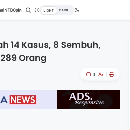
al
NTB
Opini
ah 14 Kasus, 8 Sembuh,
B 289 Orang
0
A-
A+