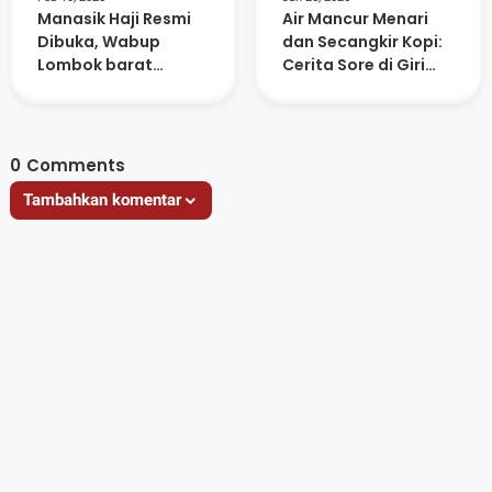
Manasik Haji Resmi
Air Mancur Menari
Dibuka, Wabup
dan Secangkir Kopi:
Lombok barat
Cerita Sore di Giri
Ingatkan Jamaah
Menang Square
Jaga Niat dan
Kesehatan
0
Comments
Tambahkan komentar