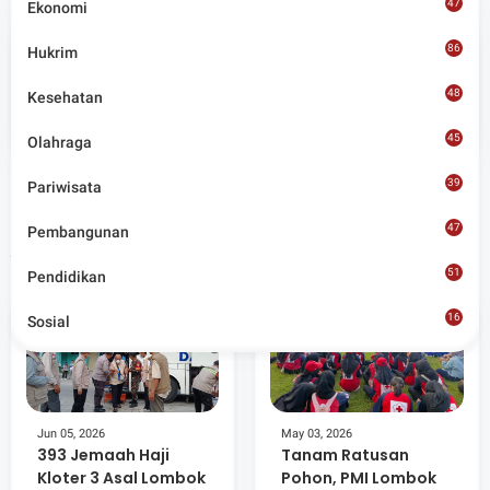
47
Ekonomi
86
Hukrim
Admin
48
Kesehatan
Situs berita terpercaya yang mengunggulkan nilai
45
kesantunan lugas dan keberimbangan dalam
Olahraga
merangkum ragam peristiwa pendidikan, sosial,
budaya, olahraga, politik, hukrim dan lainnya.
39
Pariwisata
47
Pembangunan
Artikel Terkait
51
Pendidikan
16
Sosial
8
Jun 05, 2026
May 03, 2026
393 Jemaah Haji
Tanam Ratusan
Kloter 3 Asal Lombok
Pohon, PMI Lombok