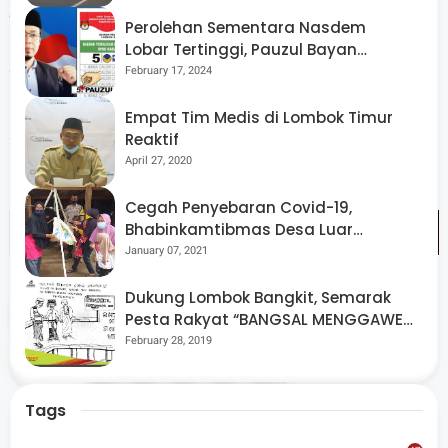
dan jambanisasi tersebut.
Perolehan Sementara Nasdem
Lobar Tertinggi, Pauzul Bayan
Berpeluang “Rebut” Kursi Dapil 3
February 17, 2024
“Kami berharap semoga ada jalan keluar untuk
permasalahan ini agar rumah Papuq Kalsum ini bisa
Empat Tim Medis di Lombok Timur
segera di perbaiki,“ ucap Dandim. (Yki)
Reaktif
April 27, 2020
Cegah Penyebaran Covid-19,
Bhabinkamtibmas Desa Luar
Pantau Kegiatan Posyandu
January 07, 2021
Dukung Lombok Bangkit, Semarak
Tags
Lobar
Pesta Rakyat “BANGSAL MENGGAWE”
Kembali Digelar Para Seniman Di
February 28, 2019
Share
Lombok Utara
Tags