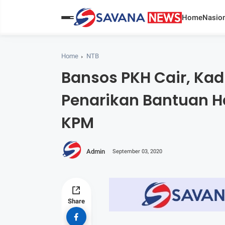
Home
Nasion
Home
NTB
Bansos PKH Cair, Kad
Penarikan Bantuan Ha
KPM
Admin
September 03, 2020
Share