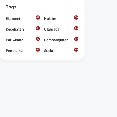
Digelar Para
Tags
Seniman Di Lombok
Utara
47
86
Ekonomi
Hukrim
48
45
Kesehatan
Olahraga
39
47
Pariwisata
Pembangunan
51
16
Pendidikan
Sosial
8