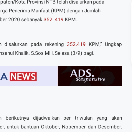
paten/Kota Provinsi NTB telah disalurkan pada
arga Penerima Manfaat (KPM) dengan Jumlah
mber 2020 sebanyak
352. 419
KPM.
h disalurkan pada rekening
352.419
KPM,” Ungkap
sanul Khalik. S.Sos MH, Selasa (3/9) pagi.
n berikutnya dijadwalkan per triwulan yang akan
er, untuk bantuan Oktober, Nopember dan Desember.