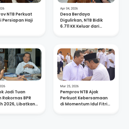
026
Apr 04, 2026
ov NTB Perkuat
Desa Berdaya
i Persiapan Haji
Digulirkan, NTB Bidik
6.711 KK Keluar dari
Kemiskinan Ekstrem
2026
Mar 25, 2026
k Jadi Tuan
Pemprov NTB Ajak
 Rakornas BPR
Perkuat Kebersamaan
h 2026, Libatkan
di Momentum Idul Fitri
an Peserta dan
1447 H
Lokal