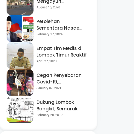
Mengayuh
Sepedanya Selama
August 15, 2020
17 Tahun, Demi
Menggelorakan
Perolehan
Kemerdekaan
Sementara Nasdem
Lobar Tertinggi,
February 17, 2024
Pauzul Bayan
Berpeluang “Rebut”
Empat Tim Medis di
Kursi Dapil 3
Lombok Timur Reaktif
April 27, 2020
Cegah Penyebaran
Covid-19,
Bhabinkamtibmas
January 07, 2021
Desa Luar Pantau
Kegiatan Posyandu
Dukung Lombok
Bangkit, Semarak
Pesta Rakyat
February 28, 2019
“BANGSAL
MENGGAWE” Kembali