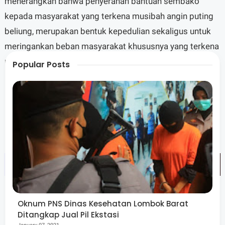
menerangkan bahwa penyerahan bantuan sembako
kepada masyarakat yang terkena musibah angin puting
beliung, merupakan bentuk kepedulian sekaligus untuk
meringankan beban masyarakat khususnya yang terkena
musibah angin puting beliung.
Popular Posts
"Semoga bantuan ini bermanfaat dan dapat membantu
masyarakat, akibat musibah ini," jelas Kasubbag.
Oknum PNS Dinas Kesehatan Lombok Barat
Ditangkap Jual Pil Ekstasi