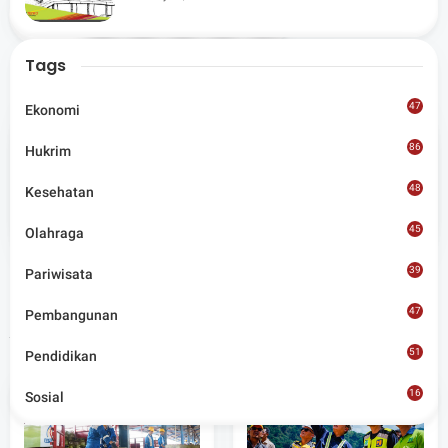
Share
Lombok Utara
Tags
47
Ekonomi
86
Hukrim
Admin
48
Kesehatan
Situs berita terpercaya yang mengunggulkan nilai
45
kesantunan lugas dan keberimbangan dalam
Olahraga
merangkum ragam peristiwa pendidikan, sosial,
budaya, olahraga, politik, hukrim dan lainnya.
39
Pariwisata
47
Pembangunan
Artikel Terkait
51
Pendidikan
16
Sosial
8