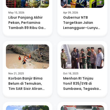
May 15, 2026
Apr 09, 2026
Libur Panjang Akhir
Gubernur NTB
Pekan, Pertamina
Targetkan Jalan
Tambah 89 Ribu Gas
Lenangguar–Lunyuk
Elpiji di NTB
Tuntas Pada Akhir
Mei 2026
Nov 21, 2025
Oct 18, 2025
Korban Banjir Bima
Menhan RI Tinjau
Belum di Temukan,
Yonif 835/SYB di
Tim SAR Sisir Aliran
Sumbawa, Tegaskan
Sungai Kumbe
Kualitas
Pembangunan dan
Kesejahteraan
Prajurit