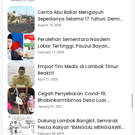
January 07, 2021
Sambungnya, “Meski tidak seberapa semoga bantuan
yang diberikan ini dapat sedikit membantu, dan
Cerita Abu Bakar Mengayuh
Sepedanya Selama 17 Tahun, Demi
masyarakat harus tetap tabah dan ikhlas ”
Menggelorakan Kemerdekaan
August 15, 2020
Perolehan Sementara Nasdem
Lobar Tertinggi, Pauzul Bayan
Berpeluang “Rebut” Kursi Dapil 3
February 17, 2024
Selain menyalurkan bantuan sembako, personel polsek
alas juga sebelumnya melaksanakan gotong royong
Empat Tim Medis di Lombok Timur
membangun tenda darurat bagi rumah warga yang rusak
Reaktif
April 27, 2020
berat. (*)
Cegah Penyebaran Covid-19,
Bhabinkamtibmas Desa Luar
Pantau Kegiatan Posyandu
January 07, 2021
Dukung Lombok Bangkit, Semarak
Tags
Sumbawa
Pesta Rakyat “BANGSAL MENGGAWE”
Kembali Digelar Para Seniman Di
February 28, 2019