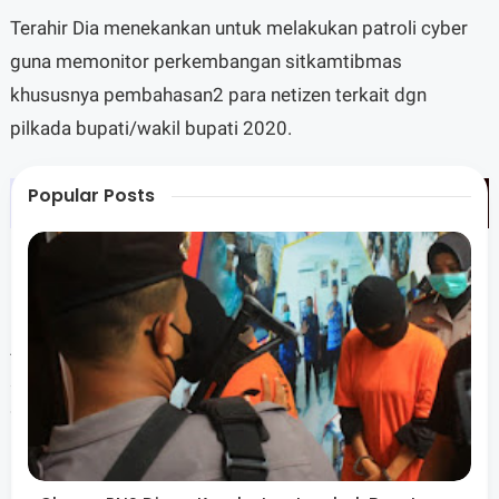
Terahir Dia menekankan untuk melakukan patroli cyber
guna memonitor perkembangan sitkamtibmas
khususnya pembahasan2 para netizen terkait dgn
pilkada bupati/wakil bupati 2020.
Popular Posts
AKBP Kobul menyampaikan ucapan terimakasih kepada
semua pihak yang terlibat dalam pengamanan debat ke
2 Paslon Bupati dan Wakil Bupati Lombok Utara, sampai
berakhirnya acara debat publik tersebut situasi
Kamtibmas berjalan kondusif.