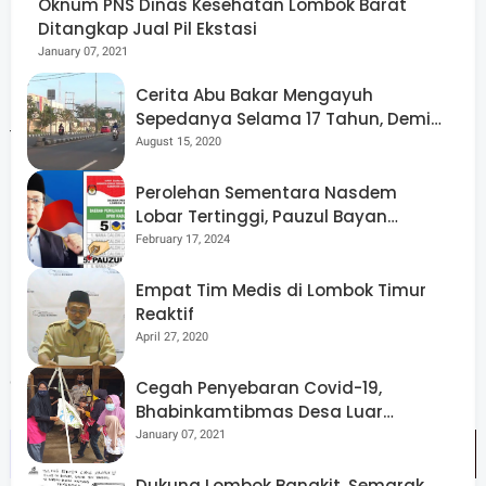
Oknum PNS Dinas Kesehatan Lombok Barat
Ditangkap Jual Pil Ekstasi
January 07, 2021
Cerita Abu Bakar Mengayuh
"Alhamdulillah acara debat berjalan dengan aman dan
Sepedanya Selama 17 Tahun, Demi
terkendali, berkat kerja sama petugas kepolisian Polres
Menggelorakan Kemerdekaan
August 15, 2020
Lotara dengan stakeholder lainnya, dan Debat Berjalan
Perolehan Sementara Nasdem
Lancar"ungkapnya..
Lobar Tertinggi, Pauzul Bayan
Berpeluang “Rebut” Kursi Dapil 3
February 17, 2024
Empat Tim Medis di Lombok Timur
Reaktif
Debat kedua selesai, masing-masing paslon Menuju ke
April 27, 2020
kediamannya masing-masing dikawal Walpri dan
dibackup pengawalan dari Polres KLU,"tutupnya
Cegah Penyebaran Covid-19,
Bhabinkamtibmas Desa Luar
Pantau Kegiatan Posyandu
January 07, 2021
Dukung Lombok Bangkit, Semarak