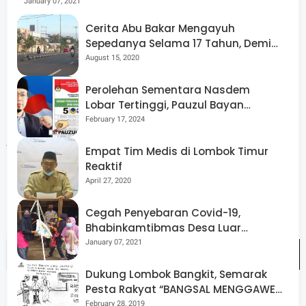
January 07, 2021
lebih jauh Maulina mengatakan kesepuluh sekolah yang
Cerita Abu Bakar Mengayuh
Sepedanya Selama 17 Tahun, Demi
menjadi project percontohan SPAB ini ada di Kecamatan
Menggelorakan Kemerdekaan
August 15, 2020
Batu Layar, Labuapi, Gerung, Lingsar dan Gunung Sari.
Perolehan Sementara Nasdem
Lobar Tertinggi, Pauzul Bayan
Program-program yang dilaksanakan Yayasan Plan,
Berpeluang “Rebut” Kursi Dapil 3
February 17, 2024
paparnya, yaitu penyerahan paket sekolah, pelatihan
fasilitator SPAB, baseline and endline untuk mengetahui
Empat Tim Medis di Lombok Timur
Reaktif
perkembangan program, pelatihan kaum muda untuk
April 27, 2020
mengurangi resiko bencana dan sosialisasi Peraturan
Gubernur dan Peraturan Bupati.
Cegah Penyebaran Covid-19,
Bhabinkamtibmas Desa Luar
Pantau Kegiatan Posyandu
January 07, 2021
Dukung Lombok Bangkit, Semarak
Pesta Rakyat “BANGSAL MENGGAWE”
Kembali Digelar Para Seniman Di
February 28, 2019