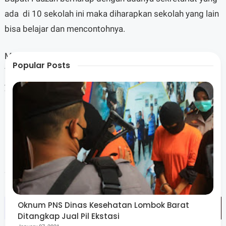
ada di 10 sekolah ini maka diharapkan sekolah yang lain
bisa belajar dan mencontohnya.
Maulina Utaminingsih selaku Project Koordinator
Popular Posts
Yayasan Plan International mengatakan selaku yayasan
yang berada di bawah UNICEF, sosialisasi ini merupakan
program terakhir Yayasan Plan di NTB dan akan
berlangsung selama 4 hari.
Untuk diketahui program keseluruhan Yayasan Plant di
mulai usai bencana gempa Lombok tanggal 2 Oktober
2019 dan akan berakhir 30 Desember 2020 mendatang.
Oknum PNS Dinas Kesehatan Lombok Barat
Ditangkap Jual Pil Ekstasi