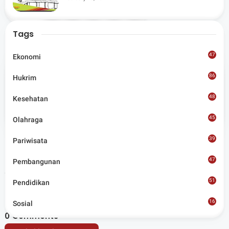
Share
Lombok Utara
Tags
47
Ekonomi
86
Hukrim
Admin
48
Kesehatan
Situs berita terpercaya yang mengunggulkan nilai
45
kesantunan lugas dan keberimbangan dalam
Olahraga
merangkum ragam peristiwa pendidikan, sosial,
budaya, olahraga, politik, hukrim dan lainnya.
39
Pariwisata
47
Pembangunan
Artikel Terkait
51
Pendidikan
16
Sosial
8
0
Comments