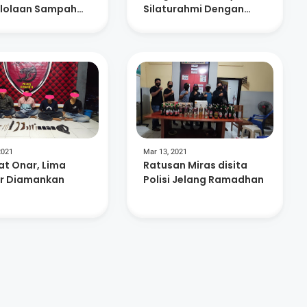
lolaan Sampah
Silaturahmi Dengan
ualitas
Forkopimda Kota &
ungan
Kabupaten Bima
2021
Mar 13, 2021
at Onar, Lima
Ratusan Miras disita
ar Diamankan
Polisi Jelang Ramadhan