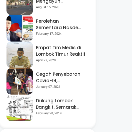
Mengayuh
Sepedanya Selama
August 15, 2020
17 Tahun, Demi
Menggelorakan
Perolehan
Kemerdekaan
Sementara Nasdem
Lobar Tertinggi,
February 17, 2024
Pauzul Bayan
Berpeluang “Rebut”
Empat Tim Medis di
Kursi Dapil 3
Lombok Timur Reaktif
April 27, 2020
Cegah Penyebaran
Covid-19,
Bhabinkamtibmas
January 07, 2021
Desa Luar Pantau
Kegiatan Posyandu
Dukung Lombok
Bangkit, Semarak
Pesta Rakyat
February 28, 2019
“BANGSAL
MENGGAWE” Kembali