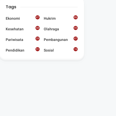
Digelar Para
Tags
Seniman Di Lombok
Utara
47
86
Ekonomi
Hukrim
48
45
Kesehatan
Olahraga
39
47
Pariwisata
Pembangunan
51
16
Pendidikan
Sosial
8