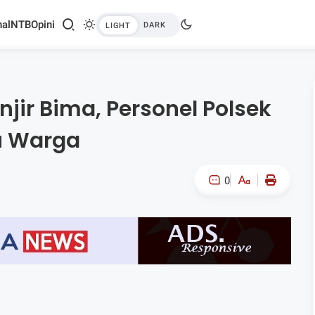
al
NTB
Opini
ir Bima, Personel Polsek
u Warga
0
A-
A+