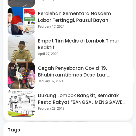
akan terus dilakukan oleh awak media. Zakir, Wartawan I
News yang turut serta membagikan bantuan
Perolehan Sementara Nasdem
mengatakan bahwa bantuan ini merupakan insiatif dari
Lobar Tertinggi, Pauzul Bayan
Berpeluang “Rebut” Kursi Dapil 3
February 17, 2024
para wartawan Lobar yang tergabung di Forta. Para
wartawan melakukan urunan dana. Selain itu Forta
Empat Tim Medis di Lombok Timur
melakukan penghimpunan donasi dari para donatur,
Reaktif
April 27, 2020
kemudian disalurkan ke korban bencana. (*)
Cegah Penyebaran Covid-19,
Bhabinkamtibmas Desa Luar
Pantau Kegiatan Posyandu
January 07, 2021
Dukung Lombok Bangkit, Semarak
Tags
Lobar
Pesta Rakyat “BANGSAL MENGGAWE”
Kembali Digelar Para Seniman Di
February 28, 2019
Share
Lombok Utara
Tags