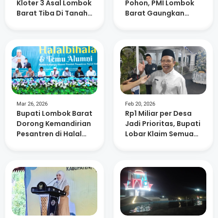
Kloter 3 Asal Lombok
Pohon, PMI Lombok
Barat Tiba Di Tanah
Barat Gaungkan
Air
Kepedulian
Lingkungan dan
Kemanusiaan
Mar 26, 2026
Feb 20, 2026
Bupati Lombok Barat
Rp1 Miliar per Desa
Dorong Kemandirian
Jadi Prioritas, Bupati
Pesantren di Halal
Lobar Klaim Semua
Bihalal Nurul Hakim
Usulan Sudah
Dipetakan