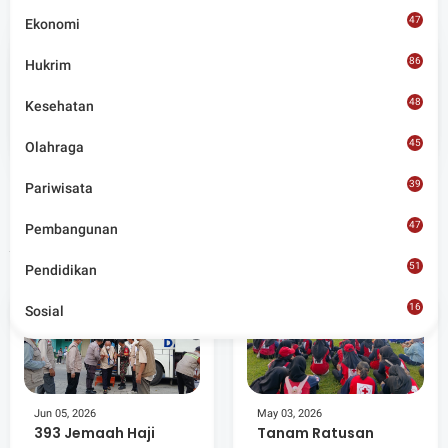
47
Ekonomi
86
Hukrim
Admin
48
Kesehatan
Situs berita terpercaya yang mengunggulkan nilai
45
kesantunan lugas dan keberimbangan dalam
Olahraga
merangkum ragam peristiwa pendidikan, sosial,
budaya, olahraga, politik, hukrim dan lainnya.
39
Pariwisata
47
Pembangunan
Artikel Terkait
51
Pendidikan
16
Sosial
8
Jun 05, 2026
May 03, 2026
393 Jemaah Haji
Tanam Ratusan