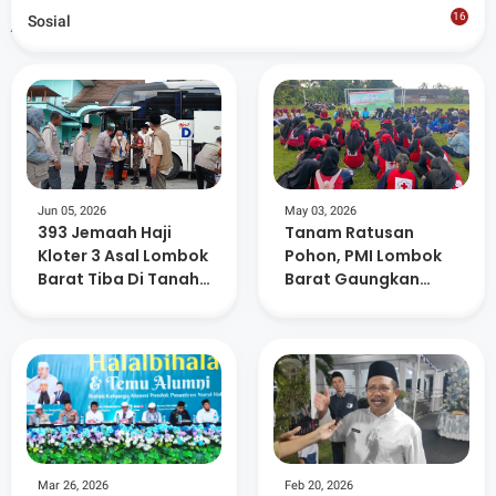
Artikel Terkait
16
Sosial
8
Jun 05, 2026
May 03, 2026
393 Jemaah Haji
Tanam Ratusan
Kloter 3 Asal Lombok
Pohon, PMI Lombok
Barat Tiba Di Tanah
Barat Gaungkan
Air
Kepedulian
Lingkungan dan
Kemanusiaan
Mar 26, 2026
Feb 20, 2026