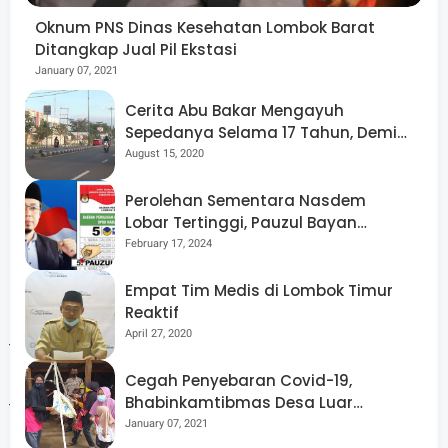
musibah yang di alami oleh PMI Lobar. "Tentunya
Oknum PNS Dinas Kesehatan Lombok Barat
memprihatinkan karena Ini kan lembaga publik, lembaga
Ditangkap Jual Pil Ekstasi
January 07, 2021
milik masyarakat," sambungnya.
Cerita Abu Bakar Mengayuh
Sepedanya Selama 17 Tahun, Demi
Meski belum mengetahui percis kronologi kejadian
Menggelorakan Kemerdekaan
August 15, 2020
Raibnya uang tersebut, pihaknya dari PMI NTB meminta
agar peristiwa ini bisa menjadi bahan evaluasi dan
Perolehan Sementara Nasdem
Lobar Tertinggi, Pauzul Bayan
berharap supaya kasus ini segera di tangani oleh pihak
Berpeluang “Rebut” Kursi Dapil 3
February 17, 2024
kepolisian.
Empat Tim Medis di Lombok Timur
Reaktif
"Itu kan sudah di laporkan oleh ketua PMI Lobar, jadi kita
April 27, 2020
tunggu sajalah hasil pemeriksaannya, semoga saja pihak
kepolisian segera menyelidiki kasus ini secara terbuka,"
Cegah Penyebaran Covid-19,
Bhabinkamtibmas Desa Luar
tutupnya. (Yong)
Pantau Kegiatan Posyandu
January 07, 2021