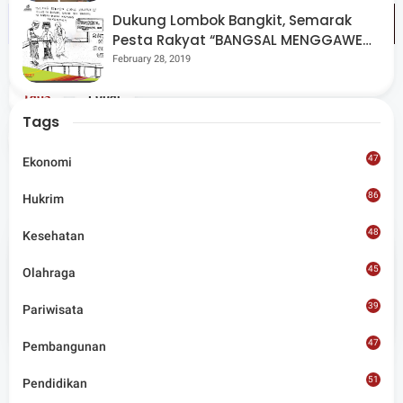
Dukung Lombok Bangkit, Semarak
Pesta Rakyat “BANGSAL MENGGAWE”
Kembali Digelar Para Seniman Di
February 28, 2019
Lombok Utara
Tags
Lobar
Tags
Share
47
Ekonomi
86
Hukrim
48
Kesehatan
45
Admin
Olahraga
39
Pariwisata
Situs berita terpercaya yang mengunggulkan nilai
kesantunan lugas dan keberimbangan dalam
47
Pembangunan
merangkum ragam peristiwa pendidikan, sosial,
budaya, olahraga, politik, hukrim dan lainnya.
51
Pendidikan