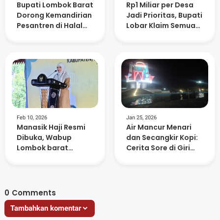
Bupati Lombok Barat
Rp1 Miliar per Desa
Dorong Kemandirian
Jadi Prioritas, Bupati
Pesantren di Halal
Lobar Klaim Semua
Bihalal Nurul Hakim
Usulan Sudah
Dipetakan
Feb 10, 2026
Jan 25, 2026
Manasik Haji Resmi
Air Mancur Menari
Dibuka, Wabup
dan Secangkir Kopi:
Lombok barat
Cerita Sore di Giri
Ingatkan Jamaah
Menang Square
Jaga Niat dan
Kesehatan
0
Comments
Tambahkan komentar