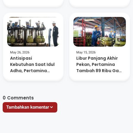
dan Kesiapan PON
Mutu Sekolah hingga
2028
Ketahanan Pangan
May 26, 2026
May 15, 2026
Antisipasi
Libur Panjang Akhir
Kebutuhan Saat Idul
Pekan, Pertamina
Adha, Pertamina
Tambah 89 Ribu Gas
Tambah 147 Ribu
Elpiji di NTB
Tabung Gas Elpiji di
NTB
0
Comments
Tambahkan komentar