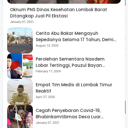
Oknum PNS Dinas Kesehatan Lombok Barat
Ditangkap Jual Pil Ekstasi
Melalui Gema Bentala Nusantara, UNU NTB menegaskan
January 07, 2021
peran kampus bukan hanya sebagai ruang belajar, tetapi
Cerita Abu Bakar Mengayuh
juga sebagai panggung alternatif pertunjukan. Di sinilah
Sepedanya Selama 17 Tahun, Demi
Menggelorakan Kemerdekaan
August 15, 2020
seni berfungsi sebagai medium refleksi identitas,
kepedulian ekologis, dan tanggung jawab budaya—
Perolehan Sementara Nasdem
sebuah gema yang diharapkan terus bergaung dari Nusa
Lobar Tertinggi, Pauzul Bayan
Berpeluang “Rebut” Kursi Dapil 3
February 17, 2024
Tenggara untuk masa depan.(AS)
Empat Tim Medis di Lombok Timur
Reaktif
April 27, 2020
Cegah Penyebaran Covid-19,
Bhabinkamtibmas Desa Luar
Pantau Kegiatan Posyandu
January 07, 2021