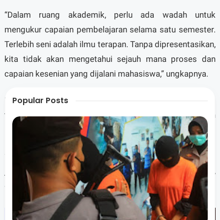
“Dalam ruang akademik, perlu ada wadah untuk
mengukur capaian pembelajaran selama satu semester.
Terlebih seni adalah ilmu terapan. Tanpa dipresentasikan,
kita tidak akan mengetahui sejauh mana proses dan
capaian kesenian yang dijalani mahasiswa,” ungkapnya.
Popular Posts
Ia menambahkan bahwa seni harus melampaui ruang
teori dan diuji melalui praktik serta dialog dengan
penonton.
“Melalui presentasi ini, mahasiswa belajar bertanggung
jawab terhadap proses kreatif, karya yang dihadirkan,
dan publik yang menyaksikan,” tambahnya.