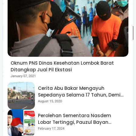
dusun, TNI/ Polri dan maayarakat setempat.
"Alhamdulillah kami mengucapkan rasa syukur yang
Oknum PNS Dinas Kesehatan Lombok Barat
sebesar besarnya kepada para pihak yang terlibat," kata
Ditangkap Jual Pil Ekstasi
Zuhairi.
January 07, 2021
Cerita Abu Bakar Mengayuh
Pihaknyapun berpesan agar para penerima santunan
Sepedanya Selama 17 Tahun, Demi
Menggelorakan Kemerdekaan
bisa menggunakanya sebaik mungkin untuk
August 15, 2020
dimanfaatkan mencukupi kebutuhan ekonomi selama
Perolehan Sementara Nasdem
menjalankan ibadah puasa. "Semoga rizki yang kita
Lobar Tertinggi, Pauzul Bayan
Berpeluang “Rebut” Kursi Dapil 3
berikan bisa dimanfaatkan sebaik mungkin," harapnya.
February 17, 2024