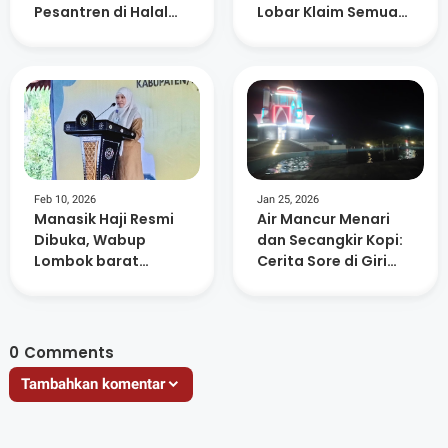
Pesantren di Halal
Lobar Klaim Semua
Bihalal Nurul Hakim
Usulan Sudah
Dipetakan
Feb 10, 2026
Jan 25, 2026
Manasik Haji Resmi
Air Mancur Menari
Dibuka, Wabup
dan Secangkir Kopi:
Lombok barat
Cerita Sore di Giri
Ingatkan Jamaah
Menang Square
Jaga Niat dan
Kesehatan
0
Comments
Tambahkan komentar