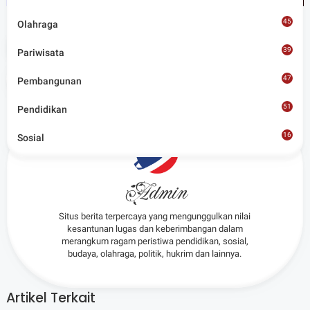
45
Olahraga
Tags
Lobar
39
Pariwisata
Share
47
Pembangunan
51
Pendidikan
16
Sosial
8
Admin
Situs berita terpercaya yang mengunggulkan nilai
kesantunan lugas dan keberimbangan dalam
merangkum ragam peristiwa pendidikan, sosial,
budaya, olahraga, politik, hukrim dan lainnya.
Artikel Terkait