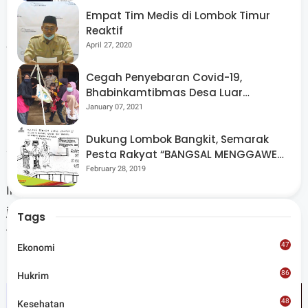
Empat Tim Medis di Lombok Timur
Kedepan kegiatan kemanusiaan ini akan terus
Reaktif
digaungkan, dengan mengutamakan pekerjaan yang baik
April 27, 2020
untuk mewarisi kegiatan yang baik pula kepada
Cegah Penyebaran Covid-19,
masyakat yang membutuhkan.
Bhabinkamtibmas Desa Luar
Pantau Kegiatan Posyandu
January 07, 2021
"Jadi selain kegiatan tahunan ini, kita juga bergerak di
Dukung Lombok Bangkit, Semarak
sosial kesehatan untuk membantu warga kita yang
Pesta Rakyat “BANGSAL MENGGAWE”
Kembali Digelar Para Seniman Di
membutuhkan jaminan kesehatan dan sebagainya.
February 28, 2019
Lombok Utara
Insyaallah, kedepan kita akan semakin tergerak, sesuai
jargon kira untuk kerja baik dan warisi yang baik,"
Tags
tutupnya. (*)
47
Ekonomi
86
Hukrim
48
Kesehatan