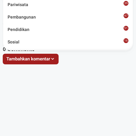
budaya, olahraga, politik, hukrim dan lainnya.
39
Pariwisata
47
Pembangunan
Artikel Terkait
51
Pendidikan
16
Sosial
8
0
Comments
Tambahkan komentar