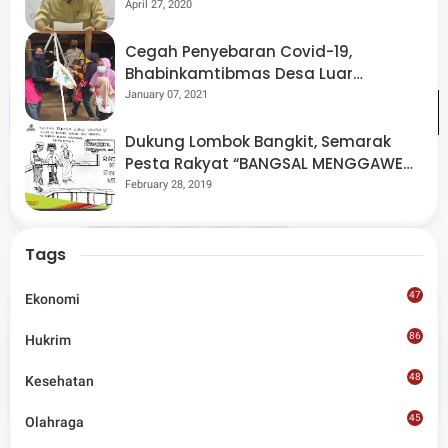
April 27, 2020
"Saat ini skala prioritas kita bukan sepak bola", jelasnya.
(dune).
Cegah Penyebaran Covid-19,
Bhabinkamtibmas Desa Luar
Pantau Kegiatan Posyandu
January 07, 2021
Dukung Lombok Bangkit, Semarak
Pesta Rakyat “BANGSAL MENGGAWE”
Kembali Digelar Para Seniman Di
February 28, 2019
Share
Lombok Utara
Tags
47
Ekonomi
86
Hukrim
Admin
48
Kesehatan
Situs berita terpercaya yang mengunggulkan nilai
45
kesantunan lugas dan keberimbangan dalam
Olahraga
merangkum ragam peristiwa pendidikan, sosial,