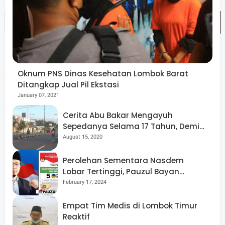
Lebih lanjut dikatakan, penggemar di NTB sangat minim,
Oknum PNS Dinas Kesehatan Lombok Barat
dari 5 Juta penduduk NTB hanya 1 Juta yang suka sepak
Ditangkap Jual Pil Ekstasi
bola. Meski begitu pihaknya tetap akan membangkitkan
January 07, 2021
gairah perswpakbolaan Daerah.
Cerita Abu Bakar Mengayuh
Sepedanya Selama 17 Tahun, Demi
Menggelorakan Kemerdekaan
August 15, 2020
Kemudian H. M. Sukiman Azmy Bupati Lotim
Perolehan Sementara Nasdem
Lobar Tertinggi, Pauzul Bayan
memaparkan anggaran pengurus olah raga tentu tidak
Berpeluang “Rebut” Kursi Dapil 3
February 17, 2024
akan pernah cukup, pasalnya hanya beberapa bidang
saja yang masuk dalam skala proiritas.
Empat Tim Medis di Lombok Timur
Reaktif