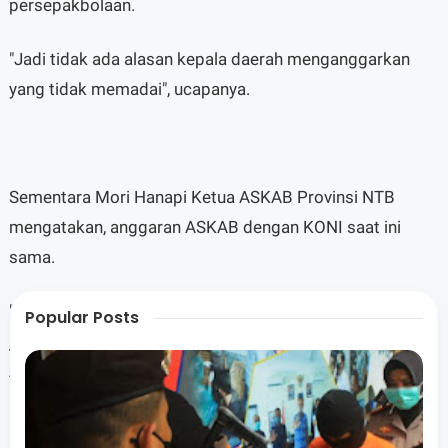
persepakbolaan.
"Jadi tidak ada alasan kepala daerah menganggarkan
yang tidak memadai", ucapanya.
Sementara Mori Hanapi Ketua ASKAB Provinsi NTB
mengatakan, anggaran ASKAB dengan KONI saat ini
sama.
"Jika KONI anggarannya 2 Miliar maka sama juga
Popular Posts
jumlahnya dengan anggaran yang diterima pengurus
ASKAB", katanya.